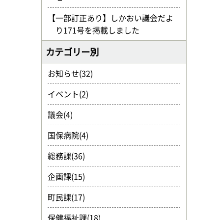
【一部訂正あり】しかおい議会だよ
り171号を掲載しました
カテゴリー別
お知らせ(32)
イベント(2)
議会(4)
国保病院(4)
総務課(36)
企画課(15)
町民課(17)
保健福祉課(18)