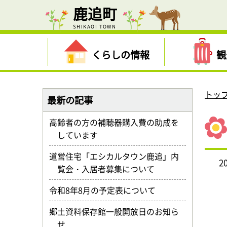
鹿追町
SHIKAOI TOWN
くらしの情報
観
トッ
最新の記事
高齢者の方の補聴器購入費の助成を
しています
道営住宅「エシカルタウン鹿追」内
2
覧会・入居者募集について
令和8年8月の予定表について
郷土資料保存館一般開放日のお知ら
せ