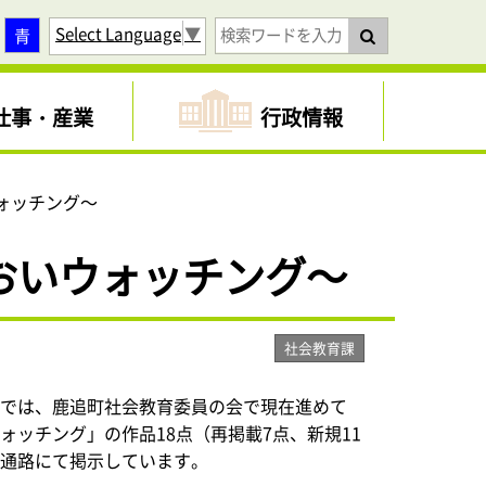
Select Language
▼
青
仕事・産業
行政情報
ォッチング～
おいウォッチング～
社会教育課
では、鹿追町社会教育委員の会で現在進めて
ォッチング」の作品18点（再掲載7点、新規11
の通路にて掲示しています。