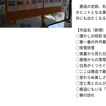
鹿追の史跡、名
のヒントとなる
外にも出たくな
【作品名（新規
○懐かしの昭和 
○春一番の外作
○除雪排雪
○美蔓から見た
○屋根からの落
○白鳥がくつろ
○ここは鹿追で
○変わらぬ美し
○空と馬とのん
○鹿追にもいる
○春の訪れ