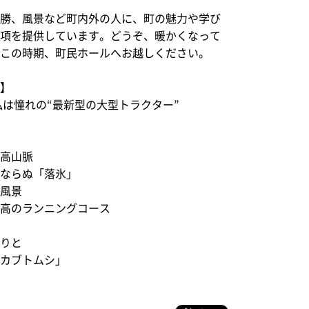
勝、風景など町内外の人に、町の魅力や学び
事項を提供しています。どうぞ、暖かくなって
るこの時期、町民ホールへお越しください。
）】
私は憧れの“最新型の大型トラクター”
業
日高山脈
雪ならぬ「落氷」
ぐ風景
最高のランニングコース
さ
びりと
「カブトムシ」