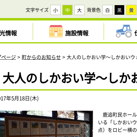
文字サイズ
背景色
小
中
大
白
黒
黄
光情報
施設情報
プページ
町からのお知らせ
大人のしかおい学～しかおいウ
大人のしかおい学～しか
017年5月18日(木)
鹿追町民ホール
いる「しかおいウ
点）をロビー横