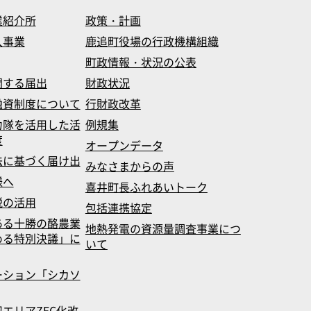
業紹介所
政策・計画
入事業
鹿追町役場の行政機構組織
町政情報・状況の公表
関する届出
財政状況
融資制度について
行財政改革
力隊を活用した活
例規集
度
オープンデータ
法に基づく届け出
みなさまからの声
様へ
喜井町長ふれあいトーク
税の活用
包括連携協定
ある十勝の酪農業
地熱発電の資源量調査事業につ
める特別決議」に
いて
ーション「シカソ
エリアZEC化改