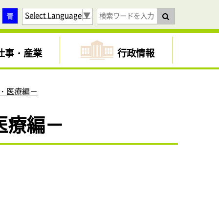
Select Language
▼
青
仕事・産業
行政情報
・医療編－
医療編－