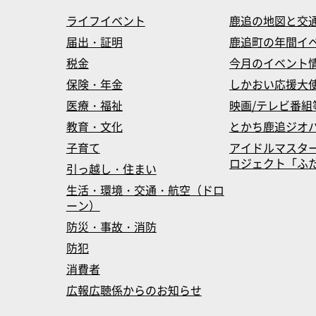
ライフイベント
鹿追の地図と交
届出・証明
鹿追町の年間イ
税金
今月のイベント
保険・年金
しかおい応援大
医療・福祉
映画/テレビ番組
教育・文化
とかち鹿追ジオ
子育て
アイドルマスタ
ロジェクト「ふたマス
引っ越し・住まい
生活・環境・交通・航空（ドロ
ーン）
防災・事故・消防
防犯
消費者
広報広聴係からのお知らせ