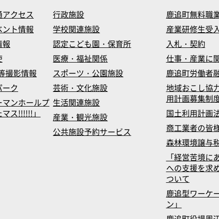
通アクセス
行政施設
鹿追町無料職
ベント情報
学校関連施設
産業研修生受
情報
認定こども園・保育所
入札・契約
使
医療・福祉関係
仕事・産業に
等撮影情報
スポーツ・公園施設
鹿追町労働者
パーク
芸術・文化施設
地域おこし協
用計画募集制
ーマンホールプ
生活関連施設
!!!!!!」
国土利用計画
産業・観光施設
商工業者の皆
公共施設予約サービス
森林環境譲与
「経営苦境に
への支援を求
ついて
鹿追型ワーケ
ン」
鹿追町役場周辺