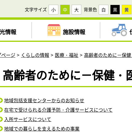
文字サイズ
背景色
小
中
大
白
黒
黄
光情報
施設情報
プページ
くらしの情報
医療・福祉
高齢者のために－保健
高齢者のために－保健・
地域包括支援センターからのお知らせ
在宅で受けられる介護予防・介護サービスについて
入所サービスについて
地域での暮らしを支えるための事業