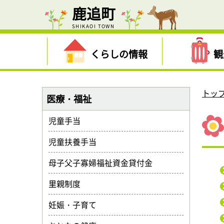
鹿追町
SHIKAOI TOWN
くらしの情報
観
トッ
医療・福祉
児童手当
児童扶養手当
母子父子寡婦福祉資金貸付金
里親制度
妊娠・子育て