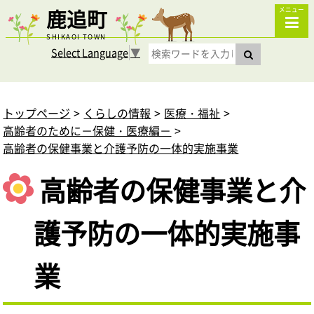
鹿追町
メニュー
SHIKAOI TOWN
Select Language
▼
トップページ
くらしの情報
医療・福祉
高齢者のために－保健・医療編－
高齢者の保健事業と介護予防の一体的実施事業
高齢者の保健事業と介
護予防の一体的実施事
業