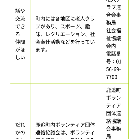
ラブ連
話や
合会事
交流
町内には各地区に老人クラ
務局
でき
ブがあり、スポーツ、趣
社会福
る
味、レクリエーション、社
祉協議
仲間
会奉仕活動などを行ってい
会内
がほ
ます。
電話番
しい
号：01
56-69-
7700
鹿追町
ボラン
ティア
団体連
絡協議
だれ
鹿追町内ボランティア団体
会事務
かの
連絡協議会は、ボランティ
局