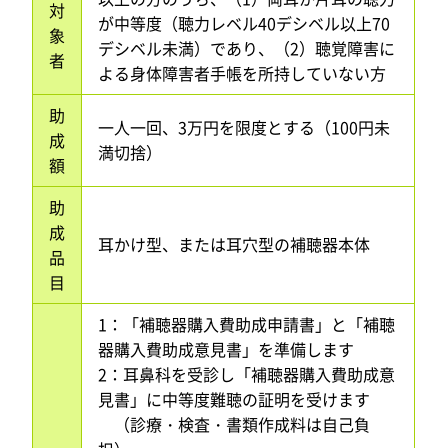
対
が中等度（聴力レベル40デシベル以上70
象
デシベル未満）であり、（2）聴覚障害に
者
よる身体障害者手帳を所持していない方
助
一人一回、3万円を限度とする（100円未
成
満切捨）
額
助
成
耳かけ型、または耳穴型の補聴器本体
品
目
1：「補聴器購入費助成申請書」と「補聴
器購入費助成意見書」を準備します
2：耳鼻科を受診し「補聴器購入費助成意
見書」に中等度難聴の証明を受けます
（診療・検査・書類作成料は自己負