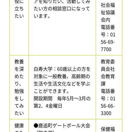
役に
アを知りたい、活動してみ
社会福
立ち
たい方の相談窓口になって
祉協議
たい
います。
会内
電話番
号：01
56-69-
7700
教養
教育委
を深
白寿大学：60歳以上の方を
員会社
めた
対象に一般教養、高齢期の
会教育
り、
生活や生活文化などを学ぶ
課
勉強
ことができます。
電話番
をし
開設期間 毎年5月～3月の
号：01
てみ
第2、4金曜日
56-66-
たい
3300
健康
●鹿追町ゲートボール大会
保健福