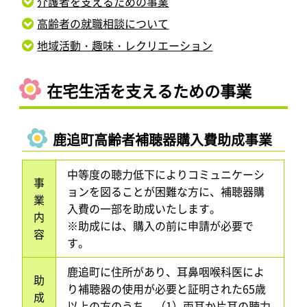
介護者を支えるための事業
高齢者の就職相談について
地域活動・趣味・レクリエーション
在宅生活を支えるための事業
鹿追町高齢者補聴器購入費助成事業
中等度の聴力低下によりコミュニケーシ
事
ョンを図ることが困難な方に、補聴器購
業
入費の一部を助成いたします。
内
※助成には、購入の前に申請が必要で
容
す。
鹿追町に住所があり、耳鼻咽喉科医によ
助
り補聴器の使用が必要と証明された65歳
成
以上の方のうち、（1）両耳か片耳の聴力