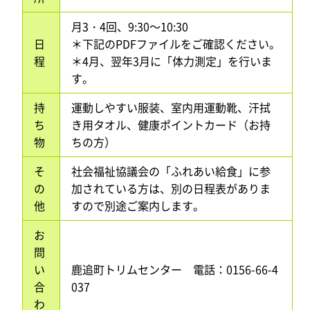
月3・4回、9:30～10:30
日
＊下記のPDFファイルをご確認ください。
程
＊4月、翌年3月に「体力測定」を行いま
す。
持
運動しやすい服装、室内用運動靴、汗拭
ち
き用タオル、健康ポイントカード（お持
物
ちの方）
そ
社会福祉協議会の「ふれあい給食」に参
の
加されている方は、別の日程表がありま
他
すので別途ご案内します。
お
問
い
鹿追町トリムセンター 電話：0156-66-4
合
037
わ