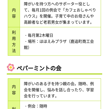
障がいを持つ方へのサポーター役とし
内
て、毎月1回の例会で「カフェおしゃべり
容
ハウス」を開催。子育て中のお母さんや
高齢者など老若男女が集まっています。
利
・毎月第2木曜日
用
・場所：ほほえみプラザ（鹿追町商工会
方
館）
法
ペパーミントの会
障がいのある子を持つ親の会。随時、例
内
会を開催し、悩みを話し合ったり、学習
容
会を行っています。
・例会：随時
利