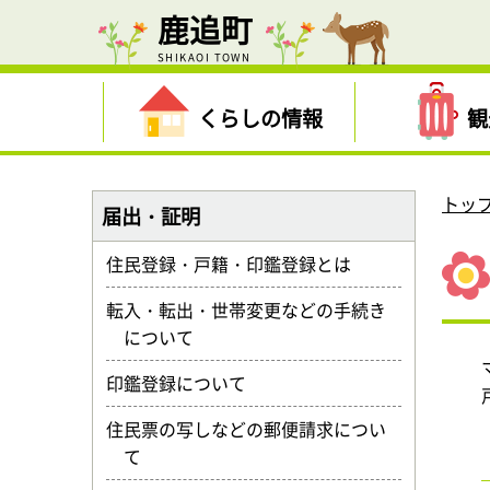
鹿追町
SHIKAOI TOWN
くらしの情報
観
トッ
届出・証明
住民登録・戸籍・印鑑登録とは
転入・転出・世帯変更などの手続き
について
印鑑登録について
住民票の写しなどの郵便請求につい
て