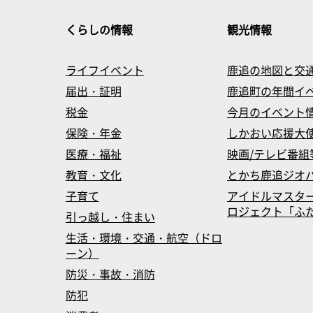
くらしの情報
観光情報
ライフイベント
鹿追の地図と交
届出・証明
鹿追町の年間イ
税金
今月のイベント
保険・年金
しかおい応援大
医療・福祉
映画/テレビ番組
教育・文化
とかち鹿追ジオ
子育て
アイドルマスタ
ロジェクト「ふたマス
引っ越し・住まい
生活・環境・交通・航空（ドロ
ーン）
防災・事故・消防
防犯