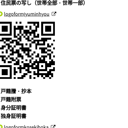
・住民票の写し（世帯全部・世帯一部）
logoformjyuminhyou
・戸籍謄・抄本
・戸籍附票
・身分証明書
・独身証明書
logoformkosekihoka