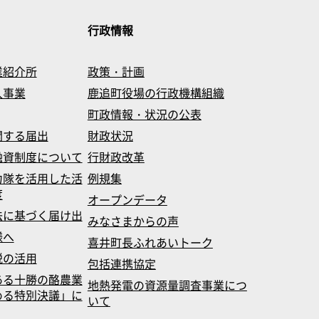
行政情報
業紹介所
政策・計画
入事業
鹿追町役場の行政機構組織
町政情報・状況の公表
関する届出
財政状況
融資制度について
行財政改革
力隊を活用した活
例規集
度
オープンデータ
法に基づく届け出
みなさまからの声
様へ
喜井町長ふれあいトーク
税の活用
包括連携協定
ある十勝の酪農業
地熱発電の資源量調査事業につ
める特別決議」に
いて