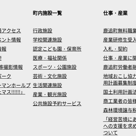
町内施設一覧
仕事・産業
通アクセス
行政施設
鹿追町無料職
ベント情報
学校関連施設
産業研修生受
情報
認定こども園・保育所
入札・契約
使
医療・福祉関係
仕事・産業に
等撮影情報
スポーツ・公園施設
鹿追町労働者
パーク
芸術・文化施設
地域おこし協
用計画募集制
ーマンホールプ
生活関連施設
!!!!!!」
国土利用計画
産業・観光施設
商工業者の皆
公共施設予約サービス
森林環境譲与
「経営苦境に
への支援を求
ついて