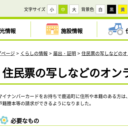
文字サイズ
背景色
小
中
大
白
黒
黄
光情報
施設情報
プページ
くらしの情報
届出・証明
住民票の写しなどのオ
住民票の写しなどのオン
マイナンバーカードをお持ちで鹿追町に住所や本籍のある方は
戸籍謄本等の請求ができるようになりました。
必要なもの