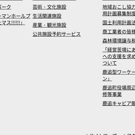
パーク
芸術・文化施設
地域おこし協
用計画募集制
ーマンホールプ
生活関連施設
!!!!!!」
国土利用計画
産業・観光施設
商工業者の皆
公共施設予約サービス
森林環境譲与
「経営苦境に
への支援を求
ついて
鹿追型ワーケ
ン」
鹿追町役場周辺
修等事業
鹿追キャビア