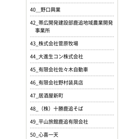
40＿野口興業
42_帯広開発建設部鹿追地域農業開発
事業所
43_株式会社菅原牧場
44_大進生コン株式会社
45_有限会社佐々木自動車
46_有限会社野村装具店
47_居酒屋新町
48_（株）十勝鹿追そば
49_平山旅館鹿追有限会社
50_心喜一天