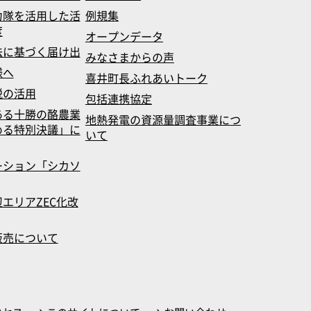
力隊を活用した活
例規集
度
オープンデータ
法に基づく届け出
みなさまからの声
様へ
喜井町長ふれあいトーク
税の活用
包括連携協定
ある十勝の酪農業
地熱発電の資源量調査事業につ
める特別決議」に
いて
ーション「シカソ
エリアZEC化改
販売について