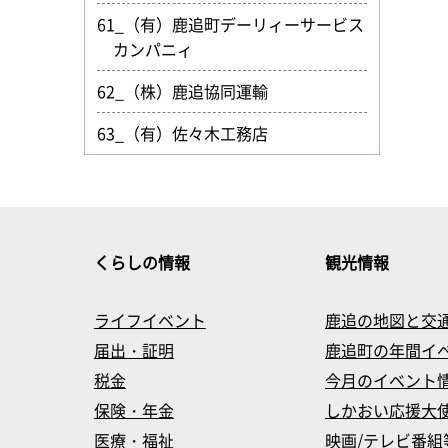
61_（有）鹿追町デーリィーサービス
カンパニィ
62_（株）鹿追協同運輸
63_（有）佐々木工務店
くらしの情報
観光情報
ライフイベント
鹿追の地図と交
届出・証明
鹿追町の年間イ
税金
今月のイベント
保険・年金
しかおい応援大
医療・福祉
映画/テレビ番組