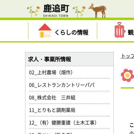
鹿追町
SHIKAOI TOWN
くらしの情報
観
トッ
求人・事業所情報
02_上村農場（畑作）
06_レストランカントリーパパ
08_株式会社 三井組
11_とりもと調剤薬局
12_（有）健勝重建（土木工事）