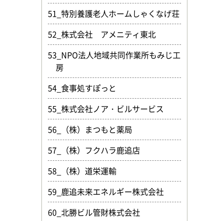
51_特別養護老人ホームしゃくなげ荘
52_株式会社 アメニティ東北
53_NPO法人地域共同作業所もみじ工
房
54_食事処すぽっと
55_株式会社ノア・ビルサービス
56_（株）まつもと薬局
57_（株）フクハラ鹿追店
58_（株）道栄運輸
59_鹿追未来エネルギー株式会社
60_北勝ビル管財株式会社