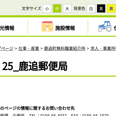
文字サイズ
背景色
小
中
大
白
黒
黄
光情報
施設情報
プページ
仕事・産業
鹿追町無料職業紹介所
求人・事業所
25_鹿追郵便局
このページの情報に関するお問い合わせ先
企画課 企画係
TEL：0156-66-4032
FAX：0156-66-1020