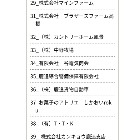
29_株式会社マインファーム
31_株式会社 ブラザーズファーム髙
橋
32_（株）カントリーホーム風景
33_（株）中野牧場
34_有限会社 谷電気商会
35_鹿追綜合警備保障有限会社
36_（株）鹿追貨物自動車
37_お菓子のアトリエ しかおいrok
u.
38_（有）T・T・K
39＿株式会社カンキョウ鹿追支店