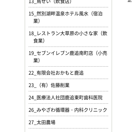
13_鳥せい（飲食店）
15_然別湖畔温泉ホテル風水（宿泊
業）
18_レストラン大草原の小さな家（飲
食業）
19_セブンイレブン鹿追南町店（小売
業）
22_有限会社おかもと鹿追
23_（有）佐藤削業
24_医療法人社団鹿追東町歯科医院
26_みやざわ循環器・内科クリニック
27_太田農場