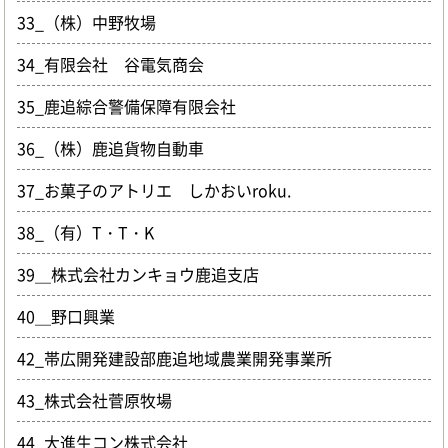
33_（株）中野牧場
34_有限会社 谷電気商会
35_鹿追綜合警備保障有限会社
36_（株）鹿追貨物自動車
37_お菓子のアトリエ しかおいroku.
38_（有）T・T・K
39＿株式会社カンキョウ鹿追支店
40＿野口興業
42_帯広開発建設部鹿追地域農業開発事業所
43_株式会社菅原牧場
44_大進生コン株式会社