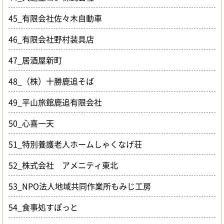
45_有限会社佐々木自動車
46_有限会社野村装具店
47_居酒屋新町
48_（株）十勝鹿追そば
49_平山旅館鹿追有限会社
50_心喜一天
51_特別養護老人ホームしゃくなげ荘
52_株式会社 アメニティ東北
53_NPO法人地域共同作業所もみじ工房
54_食事処すぽっと