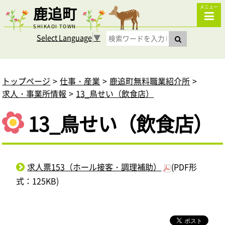
鹿追町
メニュー
SHIKAOI TOWN
Select Language
▼
トップページ
仕事・産業
鹿追町無料職業紹介所
求人・事業所情報
13_鳥せい（飲食店）
13_鳥せい（飲食店）
求人票153（ホール接客・調理補助）
(PDF形
式：125KB)