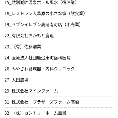
15_然別湖畔温泉ホテル風水（宿泊業）
18_レストラン大草原の小さな家（飲食業）
19_セブンイレブン鹿追南町店（小売業）
22_有限会社おかもと鹿追
23_（有）佐藤削業
24_医療法人社団鹿追東町歯科医院
26_みやざわ循環器・内科クリニック
27_太田農場
29_株式会社マインファーム
31_株式会社 ブラザーズファーム髙橋
32_（株）カントリーホーム風景