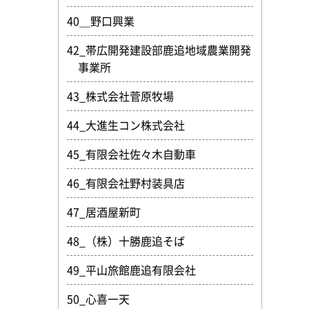
40＿野口興業
42_帯広開発建設部鹿追地域農業開発
事業所
43_株式会社菅原牧場
44_大進生コン株式会社
45_有限会社佐々木自動車
46_有限会社野村装具店
47_居酒屋新町
48_（株）十勝鹿追そば
49_平山旅館鹿追有限会社
50_心喜一天