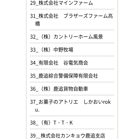
29_株式会社マインファーム
31_株式会社 ブラザーズファーム髙
橋
32_（株）カントリーホーム風景
33_（株）中野牧場
34_有限会社 谷電気商会
35_鹿追綜合警備保障有限会社
36_（株）鹿追貨物自動車
37_お菓子のアトリエ しかおいrok
u.
38_（有）T・T・K
39＿株式会社カンキョウ鹿追支店