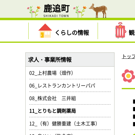
鹿追町
SHIKAOI TOWN
くらしの情報
観
トッ
求人・事業所情報
02_上村農場（畑作）
06_レストランカントリーパパ
08_株式会社 三井組
11_とりもと調剤薬局
12_（有）健勝重建（土木工事）