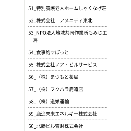
51_特別養護老人ホームしゃくなげ荘
52_株式会社 アメニティ東北
53_NPO法人地域共同作業所もみじ工
房
54_食事処すぽっと
55_株式会社ノア・ビルサービス
56_（株）まつもと薬局
57_（株）フクハラ鹿追店
58_（株）道栄運輸
59_鹿追未来エネルギー株式会社
60_北勝ビル管財株式会社