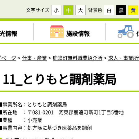
文字サイズ
背景色
小
中
大
白
黒
黄
光情報
施設情報
プページ
仕事・産業
鹿追町無料職業紹介所
求人・事業所
11_とりもと調剤薬局
■事業所名：とりもと調剤薬局
■所在地 ：〒081-0201 河東郡鹿追町新町1丁目5番地
■業種 ：小売業
■事業内容：処方箋に基づき医薬品を調剤