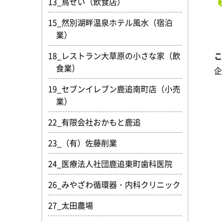
13_鳥せい（飲食店）
15_然別湖畔温泉ホテル風水（宿泊
業）
18_レストラン大草原の小さな家（飲
食業）
19_セブンイレブン鹿追南町店（小売
業）
22_有限会社おかもと鹿追
23_（有）佐藤削業
24_医療法人社団鹿追東町歯科医院
26_みやざわ循環器・内科クリニック
27_太田農場