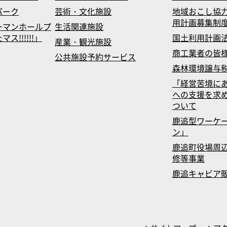
パーク
芸術・文化施設
地域おこし協
用計画募集制
ーマンホールプ
生活関連施設
!!!!!!」
国土利用計画
産業・観光施設
商工業者の皆
公共施設予約サービス
森林環境譲与
「経営苦境に
への支援を求
ついて
鹿追型ワーケ
ン」
鹿追町役場周辺
修等事業
鹿追キャビア