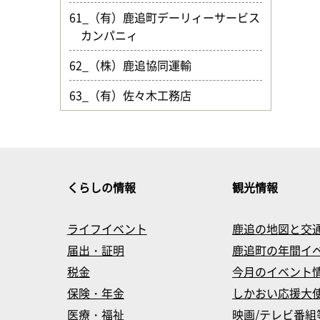
61_（有）鹿追町デーリィーサービス
カンパニィ
62_（株）鹿追協同運輸
63_（有）佐々木工務店
くらしの情報
観光情報
ライフイベント
鹿追の地図と交
届出・証明
鹿追町の年間イ
税金
今月のイベント
保険・年金
しかおい応援大
医療・福祉
映画/テレビ番組