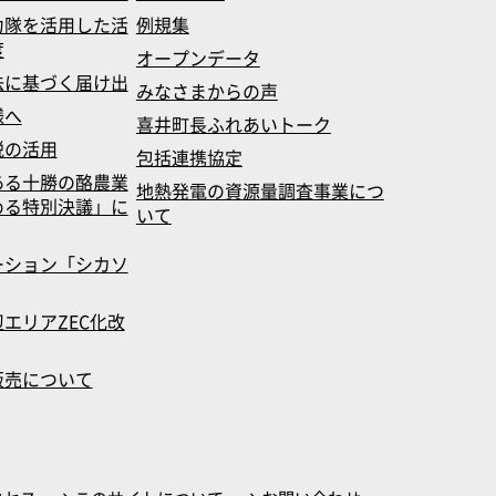
力隊を活用した活
例規集
度
オープンデータ
法に基づく届け出
みなさまからの声
様へ
喜井町長ふれあいトーク
税の活用
包括連携協定
ある十勝の酪農業
地熱発電の資源量調査事業につ
める特別決議」に
いて
ーション「シカソ
エリアZEC化改
販売について