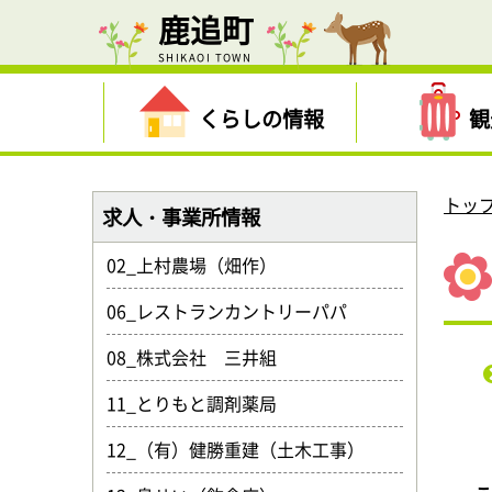
鹿追町
SHIKAOI TOWN
くらしの情報
観
トッ
求人・事業所情報
02_上村農場（畑作）
06_レストランカントリーパパ
08_株式会社 三井組
11_とりもと調剤薬局
12_（有）健勝重建（土木工事）