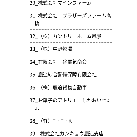
29_株式会社マインファーム
31_株式会社 ブラザーズファーム髙
橋
32_（株）カントリーホーム風景
33_（株）中野牧場
34_有限会社 谷電気商会
35_鹿追綜合警備保障有限会社
36_（株）鹿追貨物自動車
37_お菓子のアトリエ しかおいrok
u.
38_（有）T・T・K
39＿株式会社カンキョウ鹿追支店