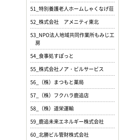
51_特別養護老人ホームしゃくなげ荘
52_株式会社 アメニティ東北
53_NPO法人地域共同作業所もみじ工
房
54_食事処すぽっと
55_株式会社ノア・ビルサービス
56_（株）まつもと薬局
57_（株）フクハラ鹿追店
58_（株）道栄運輸
59_鹿追未来エネルギー株式会社
60_北勝ビル管財株式会社