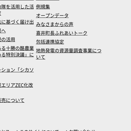
力隊を活用した活
例規集
度
オープンデータ
法に基づく届け出
みなさまからの声
様へ
喜井町長ふれあいトーク
税の活用
包括連携協定
ある十勝の酪農業
地熱発電の資源量調査事業につ
める特別決議」に
いて
ーション「シカソ
エリアZEC化改
販売について