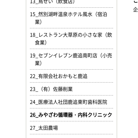
13_鳥せい（飲食店）
15_然別湖畔温泉ホテル風水（宿泊
業）
18_レストラン大草原の小さな家（飲
食業）
19_セブンイレブン鹿追南町店（小売
業）
22_有限会社おかもと鹿追
23_（有）佐藤削業
24_医療法人社団鹿追東町歯科医院
26_みやざわ循環器・内科クリニック
27_太田農場