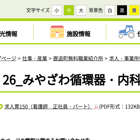
文字サイズ
背景色
小
中
大
白
黒
黄
光情報
施設情報
プページ
仕事・産業
鹿追町無料職業紹介所
求人・事業所
26_みやざわ循環器・内
求人票150（看護師 正社員・パート）
(PDF形式：132KB