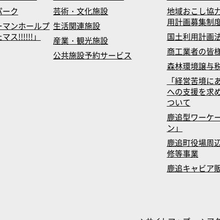
パーク
芸術・文化施設
地域おこし協
用計画募集制
ーマンホールプ
生活関連施設
!!!!!!」
国土利用計画
産業・観光施設
商工業者の皆
公共施設予約サービス
森林環境譲与
「経営苦境に
への支援を求
ついて
鹿追型ワーケ
ン」
鹿追町役場周辺
修等事業
鹿追キャビア