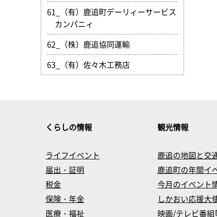
61_（有）鹿追町デーリィーサービス
カンパニィ
62_（株）鹿追協同運輸
63_（有）佐々木工務店
くらしの情報
観光情報
ライフイベント
鹿追の地図と交
届出・証明
鹿追町の年間イ
税金
今月のイベント
保険・年金
しかおい応援大
医療・福祉
映画/テレビ番組