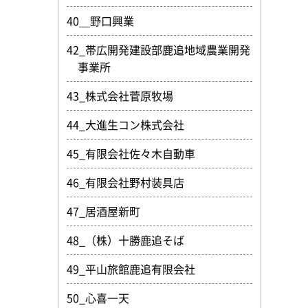
40＿野口興業
42_帯広開発建設部鹿追地域農業開発
事業所
43_株式会社菅原牧場
44_大進生コン株式会社
45_有限会社佐々木自動車
46_有限会社野村装具店
47_居酒屋新町
48_（株）十勝鹿追そば
49_平山旅館鹿追有限会社
50_心喜一天