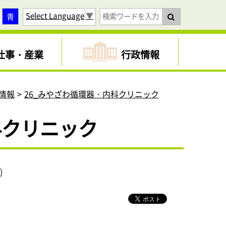
Select Language
▼
青
仕事・産業
行政情報
情報
26_みやざわ循環器・内科クリニック
科クリニック
)