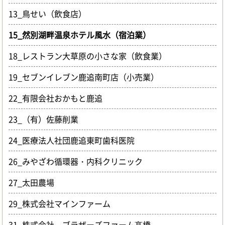
13_鳥せい（飲食店）
15_然別湖畔温泉ホテル風水（宿泊業）
18_レストラン大草原の小さな家（飲食業）
19_セブンイレブン鹿追南町店（小売業）
22_有限会社おかもと鹿追
23_（有）佐藤削業
24_医療法人社団鹿追東町歯科医院
26_みやざわ循環器・内科クリニック
27_太田農場
29_株式会社マインファーム
31_株式会社 ブラザーズファーム髙橋