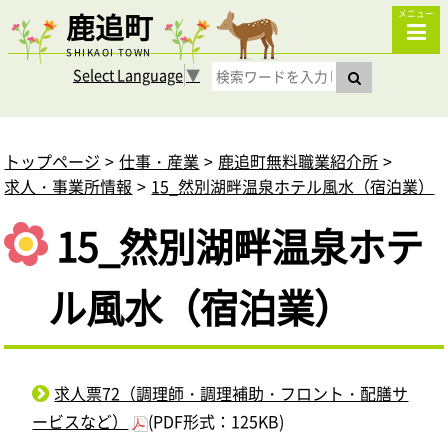
鹿追町
メニュー
SHIKAOI TOWN
Select Language
▼
トップページ
仕事・産業
鹿追町無料職業紹介所
求人・事業所情報
15_然別湖畔温泉ホテル風水（宿泊業）
15_然別湖畔温泉ホテ
ル風水（宿泊業）
求人票72（調理師・調理補助・フロント・配膳サ
ービスなど）
(PDF形式：125KB)