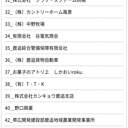
32_（株）カントリーホーム風景
33_（株）中野牧場
34_有限会社 谷電気商会
35_鹿追綜合警備保障有限会社
36_（株）鹿追貨物自動車
37_お菓子のアトリエ しかおいroku.
38_（有）T・T・K
39＿株式会社カンキョウ鹿追支店
40＿野口興業
42_帯広開発建設部鹿追地域農業開発事業所