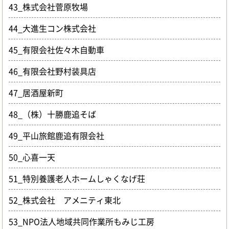
43_株式会社菅原牧場
44_大進生コン株式会社
45_有限会社佐々木自動車
46_有限会社野村装具店
47_居酒屋新町
48_（株）十勝鹿追そば
49_平山旅館鹿追有限会社
50_心喜一天
51_特別養護老人ホームしゃくなげ荘
52_株式会社 アメニティ東北
53_NPO法人地域共同作業所もみじ工房