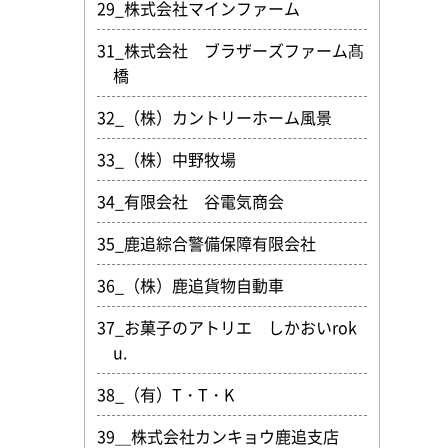
29_株式会社マインファーム
31_株式会社 ブラザーズファーム髙
橋
32_（株）カントリーホーム風景
33_（株）中野牧場
34_有限会社 谷電気商会
35_鹿追綜合警備保障有限会社
36_（株）鹿追貨物自動車
37_お菓子のアトリエ しかおいrok
u.
38_（有）T・T・K
39＿株式会社カンキョウ鹿追支店