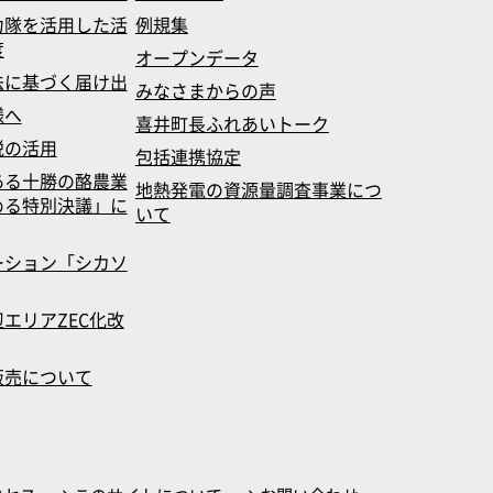
力隊を活用した活
例規集
度
オープンデータ
法に基づく届け出
みなさまからの声
様へ
喜井町長ふれあいトーク
税の活用
包括連携協定
ある十勝の酪農業
地熱発電の資源量調査事業につ
める特別決議」に
いて
ーション「シカソ
エリアZEC化改
販売について