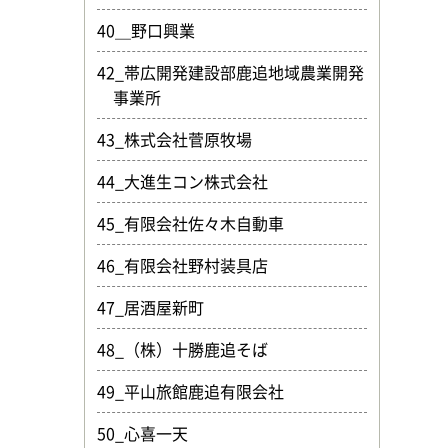
40＿野口興業
42_帯広開発建設部鹿追地域農業開発
事業所
43_株式会社菅原牧場
44_大進生コン株式会社
45_有限会社佐々木自動車
46_有限会社野村装具店
47_居酒屋新町
48_（株）十勝鹿追そば
49_平山旅館鹿追有限会社
50_心喜一天