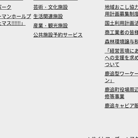
パーク
芸術・文化施設
地域おこし協
用計画募集制
ーマンホールプ
生活関連施設
!!!!!!」
国土利用計画
産業・観光施設
商工業者の皆
公共施設予約サービス
森林環境譲与
「経営苦境に
への支援を求
ついて
鹿追型ワーケ
ン」
鹿追町役場周辺
修等事業
鹿追キャビア