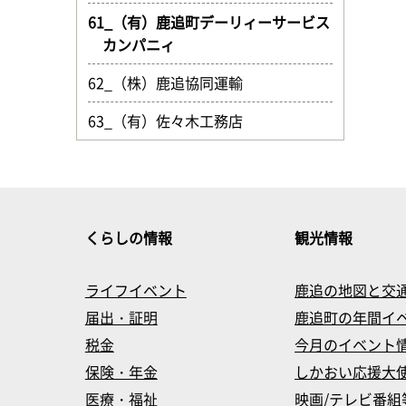
61_（有）鹿追町デーリィーサービス
カンパニィ
62_（株）鹿追協同運輸
63_（有）佐々木工務店
くらしの情報
観光情報
ライフイベント
鹿追の地図と交
届出・証明
鹿追町の年間イ
税金
今月のイベント
保険・年金
しかおい応援大
医療・福祉
映画/テレビ番組