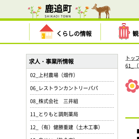
鹿追町
SHIKAOI TOWN
くらしの情報
観
トッ
求人・事業所情報
61
02_上村農場（畑作）
06_レストランカントリーパパ
08_株式会社 三井組
11_とりもと調剤薬局
12_（有）健勝重建（土木工事）