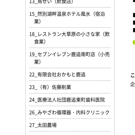
13_鳥せい（飲食店）
15_然別湖畔温泉ホテル風水（宿泊
業）
18_レストラン大草原の小さな家（飲
食業）
19_セブンイレブン鹿追南町店（小売
業）
22_有限会社おかもと鹿追
23_（有）佐藤削業
24_医療法人社団鹿追東町歯科医院
26_みやざわ循環器・内科クリニック
27_太田農場