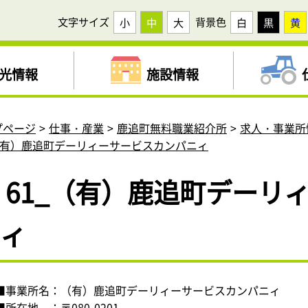
文字サイズ
背景色
小
中
大
白
黒
黄
光情報
施設情報
プページ
仕事・産業
鹿追町無料職業紹介所
求人・事業所
_（有）鹿追町デーリィーサービスカンパニィ
61_（有）鹿追町デーリ
ィ
■事業所名：（有）鹿追町デーリィーサービスカンパニィ
■所在地 ：〒080-0201