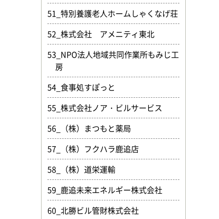
51_特別養護老人ホームしゃくなげ荘
52_株式会社 アメニティ東北
53_NPO法人地域共同作業所もみじ工
房
54_食事処すぽっと
55_株式会社ノア・ビルサービス
56_（株）まつもと薬局
57_（株）フクハラ鹿追店
58_（株）道栄運輸
59_鹿追未来エネルギー株式会社
60_北勝ビル管財株式会社