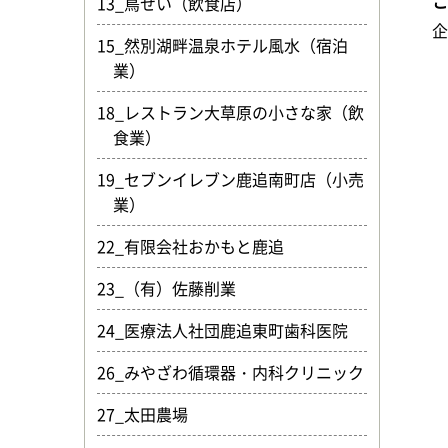
13_鳥せい（飲食店）
15_然別湖畔温泉ホテル風水（宿泊
業）
18_レストラン大草原の小さな家（飲
食業）
19_セブンイレブン鹿追南町店（小売
業）
22_有限会社おかもと鹿追
23_（有）佐藤削業
24_医療法人社団鹿追東町歯科医院
26_みやざわ循環器・内科クリニック
27_太田農場