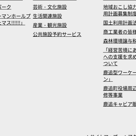
パーク
芸術・文化施設
地域おこし協
用計画募集制
ーマンホールプ
生活関連施設
!!!!!!」
国土利用計画
産業・観光施設
商工業者の皆
公共施設予約サービス
森林環境譲与
「経営苦境に
への支援を求
ついて
鹿追型ワーケ
ン」
鹿追町役場周辺
修等事業
鹿追キャビア