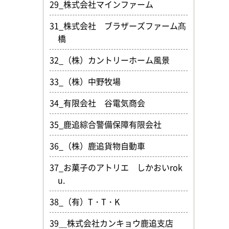
29_株式会社マインファーム
31_株式会社 ブラザーズファーム髙
橋
32_（株）カントリーホーム風景
33_（株）中野牧場
34_有限会社 谷電気商会
35_鹿追綜合警備保障有限会社
36_（株）鹿追貨物自動車
37_お菓子のアトリエ しかおいrok
u.
38_（有）T・T・K
39＿株式会社カンキョウ鹿追支店