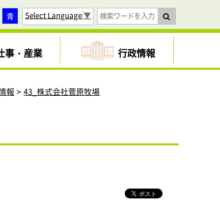
Select Language
▼
青
仕事・産業
行政情報
情報
43_株式会社菅原牧場