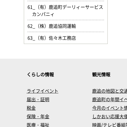
61_（有）鹿追町デーリィーサービス
カンパニィ
62_（株）鹿追協同運輸
63_（有）佐々木工務店
くらしの情報
観光情報
ライフイベント
鹿追の地図と交
届出・証明
鹿追町の年間イ
税金
今月のイベント
保険・年金
しかおい応援大
医療・福祉
映画/テレビ番組