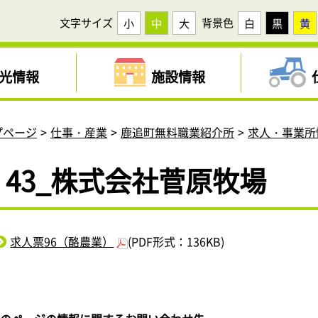
文字サイズ
背景色
小
中
大
白
黒
黄
光情報
施設情報
プページ
仕事・産業
鹿追町無料職業紹介所
求人・事業所
43_株式会社菅原牧場
求人票96（酪農業）
(PDF形式：136KB)