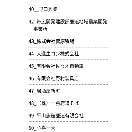
40＿野口興業
42_帯広開発建設部鹿追地域農業開発
事業所
43_株式会社菅原牧場
44_大進生コン株式会社
45_有限会社佐々木自動車
46_有限会社野村装具店
47_居酒屋新町
48_（株）十勝鹿追そば
49_平山旅館鹿追有限会社
50_心喜一天