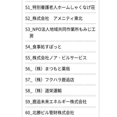
51_特別養護老人ホームしゃくなげ荘
52_株式会社 アメニティ東北
53_NPO法人地域共同作業所もみじ工
房
54_食事処すぽっと
55_株式会社ノア・ビルサービス
56_（株）まつもと薬局
57_（株）フクハラ鹿追店
58_（株）道栄運輸
59_鹿追未来エネルギー株式会社
60_北勝ビル管財株式会社