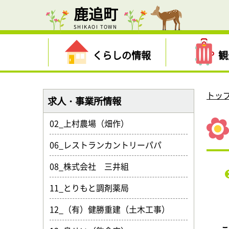
鹿追町
SHIKAOI TOWN
くらしの情報
観
トッ
求人・事業所情報
02_上村農場（畑作）
06_レストランカントリーパパ
08_株式会社 三井組
11_とりもと調剤薬局
12_（有）健勝重建（土木工事）