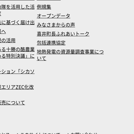
力隊を活用した活
例規集
度
オープンデータ
法に基づく届け出
みなさまからの声
様へ
喜井町長ふれあいトーク
税の活用
包括連携協定
ある十勝の酪農業
地熱発電の資源量調査事業につ
める特別決議」に
いて
ーション「シカソ
エリアZEC化改
販売について