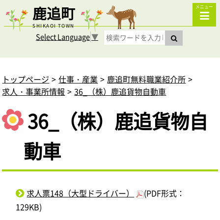
鹿追町
メニュー
SHIKAOI TOWN
Select Language
▼
トップページ
仕事・産業
鹿追町無料職業紹介所
求人・事業所情報
36_（株）鹿追貨物自動車
36_（株）鹿追貨物自
動車
求人票148（大型ドライバー）
(PDF形式：
129KB)