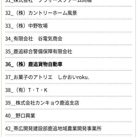
32_（株）カントリーホーム風景
33_（株）中野牧場
34_有限会社 谷電気商会
35_鹿追綜合警備保障有限会社
36_（株）鹿追貨物自動車
37_お菓子のアトリエ しかおいroku.
38_（有）T・T・K
39＿株式会社カンキョウ鹿追支店
40＿野口興業
42_帯広開発建設部鹿追地域農業開発事業所