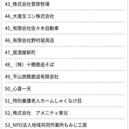
43_株式会社菅原牧場
44_大進生コン株式会社
45_有限会社佐々木自動車
46_有限会社野村装具店
47_居酒屋新町
48_（株）十勝鹿追そば
49_平山旅館鹿追有限会社
50_心喜一天
51_特別養護老人ホームしゃくなげ荘
52_株式会社 アメニティ東北
53_NPO法人地域共同作業所もみじ工房