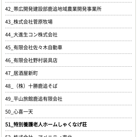
42_帯広開発建設部鹿追地域農業開発事業所
43_株式会社菅原牧場
44_大進生コン株式会社
45_有限会社佐々木自動車
46_有限会社野村装具店
47_居酒屋新町
48_（株）十勝鹿追そば
49_平山旅館鹿追有限会社
50_心喜一天
51_特別養護老人ホームしゃくなげ荘