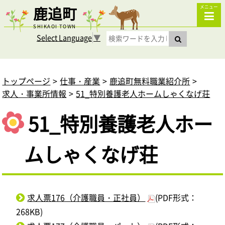
鹿追町
メニュー
SHIKAOI TOWN
Select Language
▼
トップページ
仕事・産業
鹿追町無料職業紹介所
求人・事業所情報
51_特別養護老人ホームしゃくなげ荘
51_特別養護老人ホー
ムしゃくなげ荘
求人票176（介護職員・正社員）
(PDF形式：
268KB)