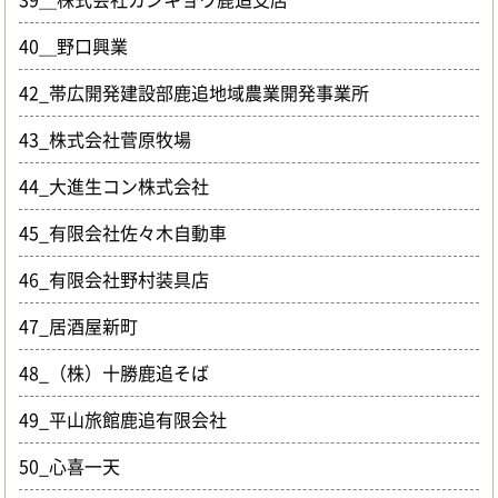
40＿野口興業
42_帯広開発建設部鹿追地域農業開発事業所
43_株式会社菅原牧場
44_大進生コン株式会社
45_有限会社佐々木自動車
46_有限会社野村装具店
47_居酒屋新町
48_（株）十勝鹿追そば
49_平山旅館鹿追有限会社
50_心喜一天