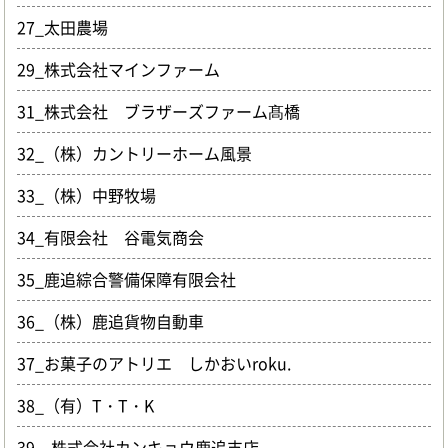
27_太田農場
29_株式会社マインファーム
31_株式会社 ブラザーズファーム髙橋
32_（株）カントリーホーム風景
33_（株）中野牧場
34_有限会社 谷電気商会
35_鹿追綜合警備保障有限会社
36_（株）鹿追貨物自動車
37_お菓子のアトリエ しかおいroku.
38_（有）T・T・K
39＿株式会社カンキョウ鹿追支店