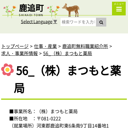
鹿追町
メニュー
SHIKAOI TOWN
Select Language
▼
トップページ
仕事・産業
鹿追町無料職業紹介所
求人・事業所情報
56_（株）まつもと薬局
56_（株）まつもと薬
局
■事業所名：（株）まつもと薬局
■所在地 ：〒081-0222
（就業場所）河東郡鹿追町東6条南9丁目14番地1