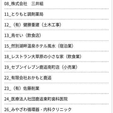
08_株式会社 三井組
11_とりもと調剤薬局
12_（有）健勝重建（土木工事）
13_鳥せい（飲食店）
15_然別湖畔温泉ホテル風水（宿泊業）
18_レストラン大草原の小さな家（飲食業）
19_セブンイレブン鹿追南町店（小売業）
22_有限会社おかもと鹿追
23_（有）佐藤削業
24_医療法人社団鹿追東町歯科医院
26_みやざわ循環器・内科クリニック