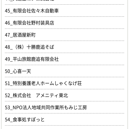
45_有限会社佐々木自動車
46_有限会社野村装具店
47_居酒屋新町
48_（株）十勝鹿追そば
49_平山旅館鹿追有限会社
50_心喜一天
51_特別養護老人ホームしゃくなげ荘
52_株式会社 アメニティ東北
53_NPO法人地域共同作業所もみじ工房
54_食事処すぽっと