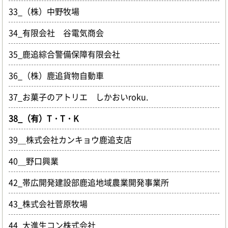
33_（株）中野牧場
34_有限会社 谷電気商会
35_鹿追綜合警備保障有限会社
36_（株）鹿追貨物自動車
37_お菓子のアトリエ しかおいroku.
38_（有）T・T・K
39＿株式会社カンキョウ鹿追支店
40＿野口興業
42_帯広開発建設部鹿追地域農業開発事業所
43_株式会社菅原牧場
44_大進生コン株式会社