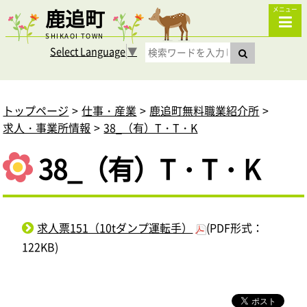
鹿追町
メニュー
SHIKAOI TOWN
Select Language
▼
トップページ
仕事・産業
鹿追町無料職業紹介所
求人・事業所情報
38_（有）T・T・K
38_（有）T・T・K
求人票151（10tダンプ運転手）
(PDF形式：
122KB)