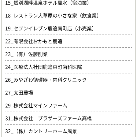
15_然別湖畔温泉ホテル風水（宿泊業）
18_レストラン大草原の小さな家（飲食業）
19_セブンイレブン鹿追南町店（小売業）
22_有限会社おかもと鹿追
23_（有）佐藤削業
24_医療法人社団鹿追東町歯科医院
26_みやざわ循環器・内科クリニック
27_太田農場
29_株式会社マインファーム
31_株式会社 ブラザーズファーム髙橋
32_（株）カントリーホーム風景