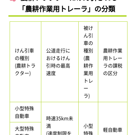
「農耕作業用トレーラ」の分類
被け
ん引
車の
けん引車
公道走行に
種別
農耕作業
の種別
おけるけん
(農
用トレー
(農耕トラ
引時の最高
耕作
ラの課税
クター)
速度
業用
の区分
トレ
ー
ラ)
小型特殊
自動車
時速35km未
満
小型
大型特殊
軽自動車
(速度制限を
特殊