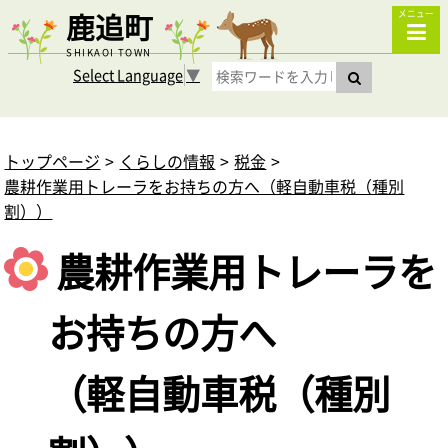
鹿追町
メニュー
SHIKAOI TOWN
Select Language
▼
トップページ
くらしの情報
税金
農耕作業用トレーラをお持ちの方へ（軽自動車税（種別
割））
農耕作業用トレーラを
お持ちの方へ
（軽自動車税（種別