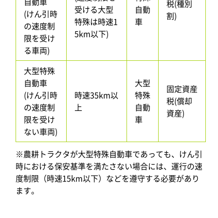
自動車
税(種別
受ける大型
自動
(けん引時
割)
特殊は時速1
車
の速度制
5km以下)
限を受け
る車両)
大型特殊
自動車
大型
固定資産
(けん引時
時速35km以
特殊
税(償却
の速度制
上
自動
資産)
限を受け
車
ない車両)
※農耕トラクタが大型特殊自動車であっても、けん引
時における保安基準を満たさない場合には、運行の速
度制限（時速15km以下）などを遵守する必要があり
ます。