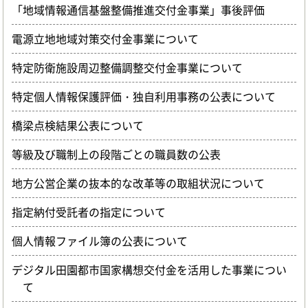
「地域情報通信基盤整備推進交付金事業」事後評価
電源立地地域対策交付金事業について
特定防衛施設周辺整備調整交付金事業について
特定個人情報保護評価・独自利用事務の公表について
橋梁点検結果公表について
等級及び職制上の段階ごとの職員数の公表
地方公営企業の抜本的な改革等の取組状況について
指定納付受託者の指定について
個人情報ファイル簿の公表について
デジタル田園都市国家構想交付金を活用した事業につい
て