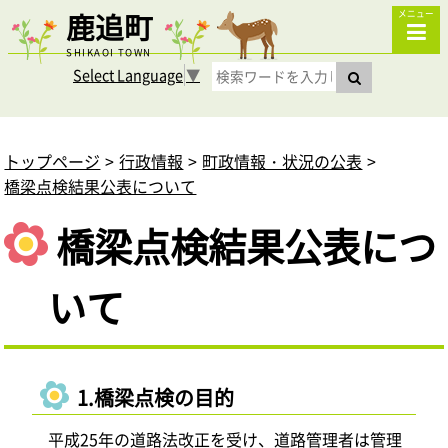
鹿追町
メニュー
SHIKAOI TOWN
Select Language
▼
トップページ
行政情報
町政情報・状況の公表
橋梁点検結果公表について
橋梁点検結果公表につ
いて
1.橋梁点検の目的
平成25年の道路法改正を受け、道路管理者は管理