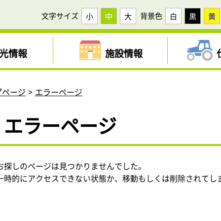
文字サイズ
背景色
小
中
大
白
黒
黄
光情報
施設情報
プページ
エラーページ
エラーページ
お探しのページは見つかりませんでした。
一時的にアクセスできない状態か、移動もしくは削除されてし