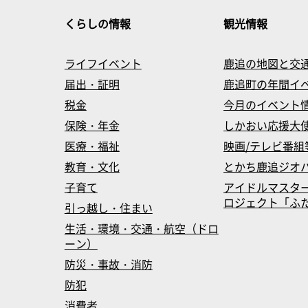
くらしの情報
観光情報
ライフイベント
鹿追の地図と交
届出・証明
鹿追町の年間イ
税金
今月のイベント
保険・年金
しかおい応援大
医療・福祉
映画/テレビ番組
教育・文化
とかち鹿追ジオ
子育て
アイドルマスタ
ロジェクト「ふたマス
引っ越し・住まい
生活・環境・交通・航空（ドロ
ーン）
防災・事故・消防
防犯
消費者