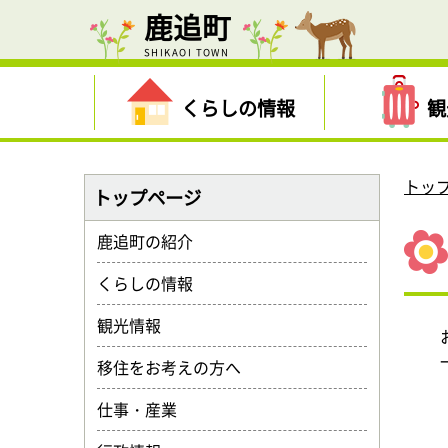
鹿追町
SHIKAOI TOWN
くらしの情報
観
トッ
トップページ
鹿追町の紹介
くらしの情報
観光情報
移住をお考えの方へ
仕事・産業