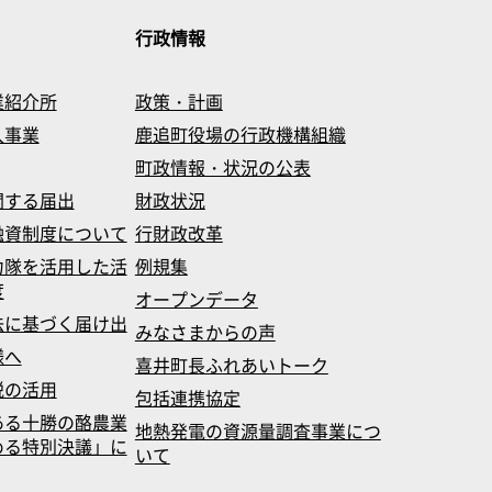
行政情報
業紹介所
政策・計画
入事業
鹿追町役場の行政機構組織
町政情報・状況の公表
関する届出
財政状況
融資制度について
行財政改革
力隊を活用した活
例規集
度
オープンデータ
法に基づく届け出
みなさまからの声
様へ
喜井町長ふれあいトーク
税の活用
包括連携協定
ある十勝の酪農業
地熱発電の資源量調査事業につ
める特別決議」に
いて