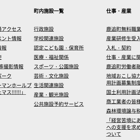
町内施設一覧
仕事・産業
通アクセス
行政施設
鹿追町無料職
ベント情報
学校関連施設
産業研修生受
情報
認定こども園・保育所
入札・契約
使
医療・福祉関係
仕事・産業に
等撮影情報
スポーツ・公園施設
鹿追町労働者
パーク
芸術・文化施設
地域おこし協
用計画募集制
ーマンホールプ
生活関連施設
!!!!!!」
国土利用計画
産業・観光施設
商工業者の皆
公共施設予約サービス
森林環境譲与
「経営苦境に
への支援を求
ついて