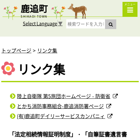
鹿追町
メニュー
SHIKAOI TOWN
Select Language
▼
トップページ
リンク集
リンク集
陸上自衛隊 第5旅団ホームページ - 防衛省
とかち消防事務組合-鹿追消防署ページ
(有)鹿追町デイリーサービスカンパニィ
「法定相続情報証明制度」・「自筆証書遺言書