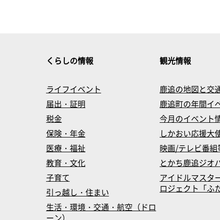
くらしの情報
観光情報
ライフイベント
鹿追の地図と交
届出・証明
鹿追町の年間イ
税金
今月のイベント
保険・年金
しかおい応援大
医療・福祉
映画/テレビ番組
教育・文化
とかち鹿追ジオ
子育て
アイドルマスタ
ロジェクト「ふたマス
引っ越し・住まい
生活・環境・交通・航空（ドロ
ーン）