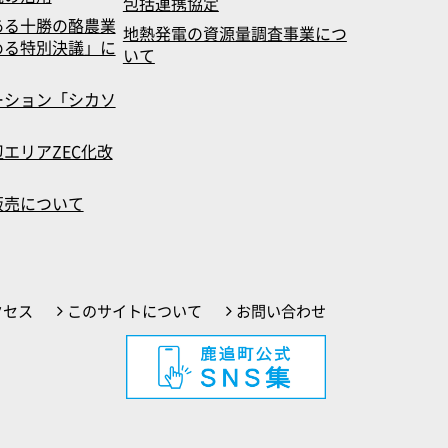
包括連携協定
ある十勝の酪農業
地熱発電の資源量調査事業につ
める特別決議」に
いて
ーション「シカソ
エリアZEC化改
販売について
クセス
このサイトについて
お問い合わせ