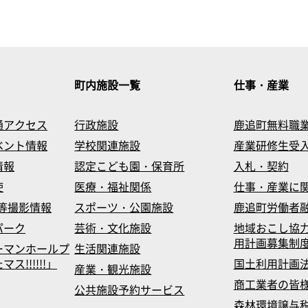
町内施設一覧
仕事・産業
通アクセス
行政施設
鹿追町無料職
ベント情報
学校関連施設
産業研修生受
情報
認定こども園・保育所
入札・契約
使
医療・福祉関係
仕事・産業に
等撮影情報
スポーツ・公園施設
鹿追町労働者
パーク
芸術・文化施設
地域おこし協
用計画募集制
ーマンホールプ
生活関連施設
!!!!!!」
国土利用計画
産業・観光施設
商工業者の皆
公共施設予約サービス
森林環境譲与