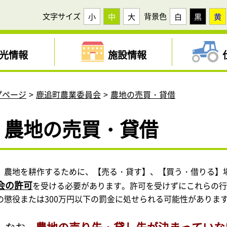
文字サイズ
背景色
小
中
大
白
黒
黄
光情報
施設情報
プページ
鹿追町農業委員会
農地の売買・貸借
農地の売買・貸借
農地を耕作
するために、【売る・貸す】、【買う・借りる】
会の許可
を受ける必要があります。
許可を受けずにこれらの行
の懲役または300万円以下の罰金に処せられる可能性がありま
農地の売り先・貸し先が決まっていな