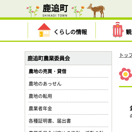
鹿追町
SHIKAOI TOWN
くらしの情報
観
トッ
鹿追町農業委員会
農地の売買・貸借
農地のあっせん
農地の転用
農業者年金
各種証明書、届出書