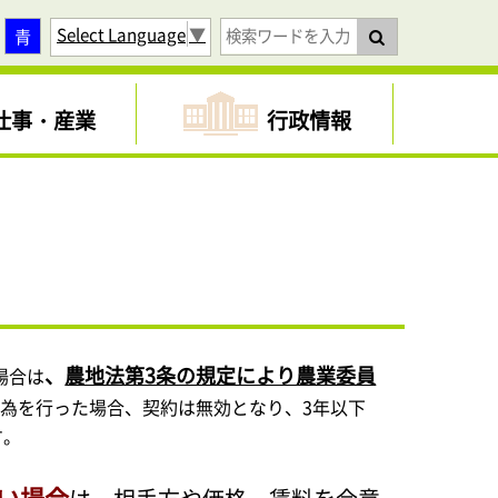
Select Language
▼
青
仕事・産業
行政情報
、
農地法第3条の規定により農業委員
場合は
為を行った場合、契約は無効となり、3年以下
す。
い場合