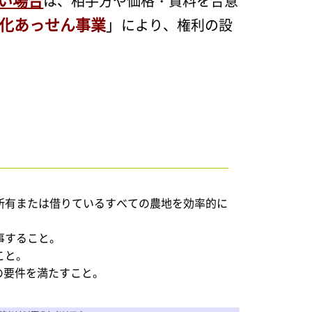
は、相手方や価格・賃料を合意
化あっせん事業
」
により、権利の設
所有または借りているすべての農地を効率的に
事すること。
こと。
人の要件を満たすこと。