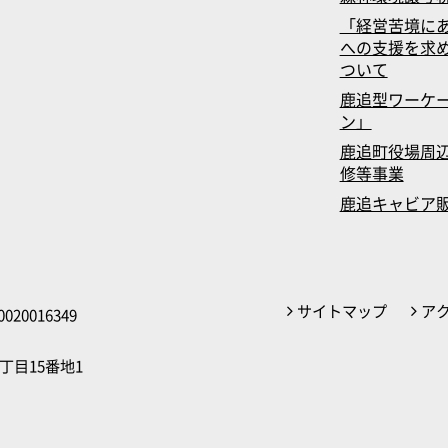
「経営苦境に
への支援を求
ついて
鹿追型ワーケ
ン」
鹿追町役場周辺
修等事業
鹿追キャビア
サイトマップ
ア
020016349
丁目15番地1