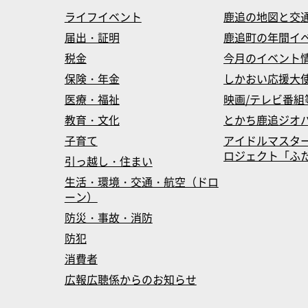
ライフイベント
鹿追の地図と交
届出・証明
鹿追町の年間イ
税金
今月のイベント
保険・年金
しかおい応援大
医療・福祉
映画/テレビ番組
教育・文化
とかち鹿追ジオ
子育て
アイドルマスタ
ロジェクト「ふたマス
引っ越し・住まい
生活・環境・交通・航空（ドロ
ーン）
防災・事故・消防
防犯
消費者
広報広聴係からのお知らせ