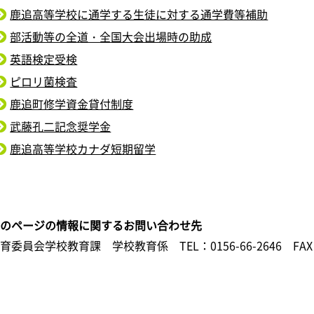
鹿追高等学校に通学する生徒に対する通学費等補助
部活動等の全道・全国大会出場時の助成
英語検定受検
ピロリ菌検査
鹿追町修学資金貸付制度
武藤孔二記念奨学金
鹿追高等学校カナダ短期留学
このページの情報に関するお問い合わせ先
教育委員会学校教育課 学校教育係
TEL：0156-66-2646
FAX