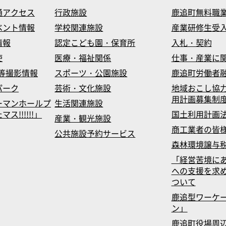
通アクセス
行政施設
鹿追町無料職
ベント情報
学校関連施設
産業研修生受
情報
認定こども園・保育所
入札・契約
使
医療・福祉関係
仕事・産業に
等撮影情報
スポーツ・公園施設
鹿追町労働者
パーク
芸術・文化施設
地域おこし協
用計画募集制
ーマンホールプ
生活関連施設
!!!!!!」
国土利用計画
産業・観光施設
商工業者の皆
公共施設予約サービス
森林環境譲与
「経営苦境に
への支援を求
ついて
鹿追型ワーケ
ン」
鹿追町役場周辺