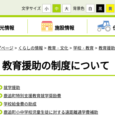
文字サイズ
背景色
小
中
大
白
黒
黄
光情報
施設情報
プページ
くらしの情報
教育・文化
学校・教育
教育援
教育援助の制度について
就学援助
鹿追町特別支援教育就学奨励費
学校給食費の助成
鹿追町小中学校児童生徒に対する遠距離通学費補助