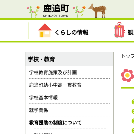
鹿追町
SHIKAOI TOWN
くらしの情報
観
トッ
学校・教育
学校教育施策及び計画
鹿追町幼小中高一貫教育
学校基本情報
就学関係
教育援助の制度について