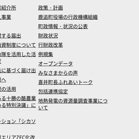
業紹介所
政策・計画
入事業
鹿追町役場の行政機構組織
町政情報・状況の公表
関する届出
財政状況
融資制度について
行財政改革
力隊を活用した活
例規集
度
オープンデータ
法に基づく届け出
みなさまからの声
様へ
喜井町長ふれあいトーク
税の活用
包括連携協定
ある十勝の酪農業
地熱発電の資源量調査事業につ
める特別決議」に
いて
ーション「シカソ
エリアZEC化改