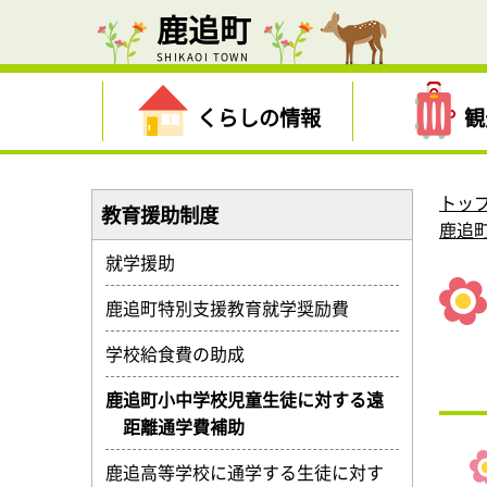
鹿追町
SHIKAOI TOWN
くらしの情報
観
トッ
教育援助制度
鹿追
就学援助
鹿追町特別支援教育就学奨励費
学校給食費の助成
鹿追町小中学校児童生徒に対する遠
距離通学費補助
鹿追高等学校に通学する生徒に対す