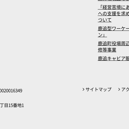
「経営苦境に
への支援を求
ついて
鹿追型ワーケ
ン」
鹿追町役場周辺
修等事業
鹿追キャビア
サイトマップ
ア
020016349
丁目15番地1