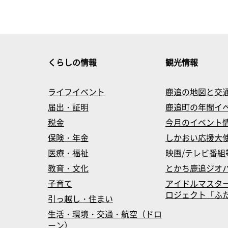
くらしの情報
観光情報
ライフイベント
鹿追の地図と交
届出・証明
鹿追町の年間イ
税金
今月のイベント
保険・年金
しかおい応援大
医療・福祉
映画/テレビ番組
教育・文化
とかち鹿追ジオ
子育て
アイドルマスタ
ロジェクト「ふたマス
引っ越し・住まい
生活・環境・交通・航空（ドロ
ーン）