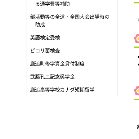
る通学費等補助
部活動等の全道・全国大会出場時の
助成
英語検定受検
ピロリ菌検査
鹿追町修学資金貸付制度
武藤孔二記念奨学金
鹿追高等学校カナダ短期留学