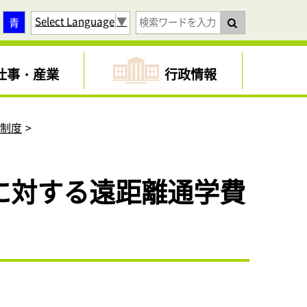
Select Language
▼
青
仕事・産業
行政情報
助制度
に対する遠距離通学費