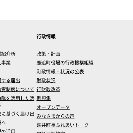
行政情報
業紹介所
政策・計画
入事業
鹿追町役場の行政機構組織
町政情報・状況の公表
関する届出
財政状況
融資制度について
行財政改革
力隊を活用した活
例規集
度
オープンデータ
法に基づく届け出
みなさまからの声
様へ
喜井町長ふれあいトーク
税の活用