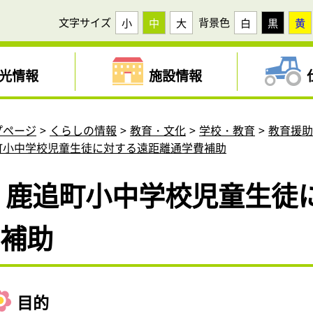
文字サイズ
背景色
小
中
大
白
黒
黄
光情報
施設情報
プページ
くらしの情報
教育・文化
学校・教育
教育援
町小中学校児童生徒に対する遠距離通学費補助
鹿追町小中学校児童生徒
補助
目的