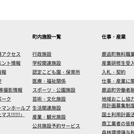
町内施設一覧
仕事・産業
通アクセス
行政施設
鹿追町無料職
ベント情報
学校関連施設
産業研修生受
情報
認定こども園・保育所
入札・契約
使
医療・福祉関係
仕事・産業に
等撮影情報
スポーツ・公園施設
鹿追町労働者
パーク
芸術・文化施設
地域おこし協
用計画募集制
ーマンホールプ
生活関連施設
!!!!!!」
国土利用計画
産業・観光施設
商工業者の皆
公共施設予約サービス
森林環境譲与