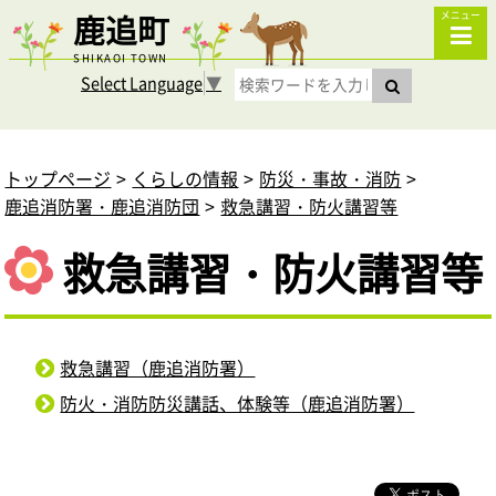
鹿追町
メニュー
SHIKAOI TOWN
Select Language
▼
トップページ
くらしの情報
防災・事故・消防
鹿追消防署・鹿追消防団
救急講習・防火講習等
救急講習・防火講習等
救急講習（鹿追消防署）
防火・消防防災講話、体験等（鹿追消防署）