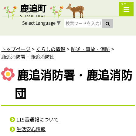
鹿追町
メニュー
SHIKAOI TOWN
Select Language
▼
トップページ
くらしの情報
防災・事故・消防
鹿追消防署・鹿追消防団
鹿追消防署・鹿追消防
団
119番通報について
生活安心情報