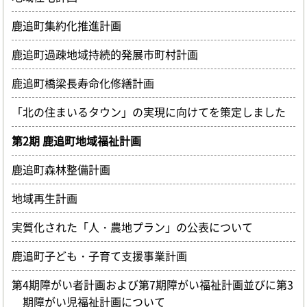
鹿追町集約化推進計画
鹿追町過疎地域持続的発展市町村計画
鹿追町橋梁長寿命化修繕計画
「北の住まいるタウン」の実現に向けてを策定しました
第2期 鹿追町地域福祉計画
鹿追町森林整備計画
地域再生計画
実質化された「人・農地プラン」の公表について
鹿追町子ども・子育て支援事業計画
第4期障がい者計画および第7期障がい福祉計画並びに第3
期障がい児福祉計画について