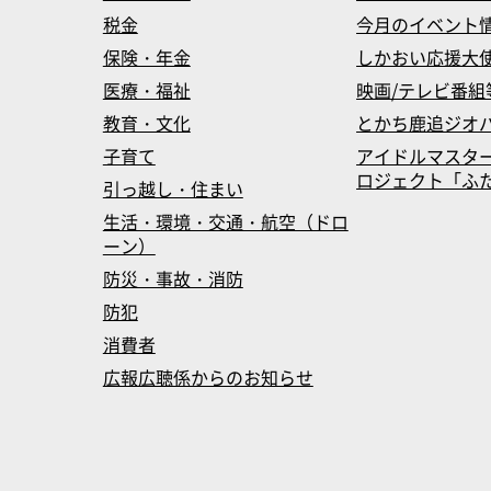
税金
今月のイベント
保険・年金
しかおい応援大
医療・福祉
映画/テレビ番組
教育・文化
とかち鹿追ジオ
子育て
アイドルマスタ
ロジェクト「ふたマス
引っ越し・住まい
生活・環境・交通・航空（ドロ
ーン）
防災・事故・消防
防犯
消費者
広報広聴係からのお知らせ