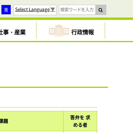
Select Language
▼
青
仕事・産業
行政情報
答弁を 求
課題
める者