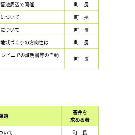
美蔓池周辺で開催
町 長
保について
町 長
成について
町 長
光地域づくりの方向性は
町 長
) コンビニでの証明書等の自動
町 長
答弁を
課題
求める者
ついて
町 長