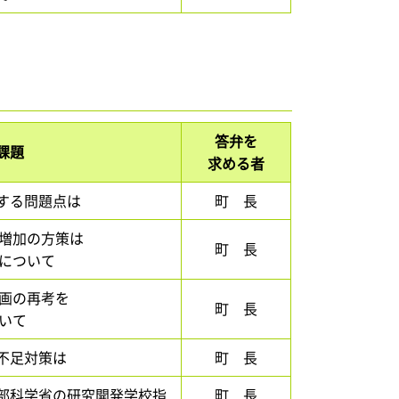
答弁を
課題
求める者
する問題点は
町 長
者増加の方策は
町 長
後について
計画の再考を
町 長
ついて
不足対策は
町 長
部科学省の研究開発学校指
町 長