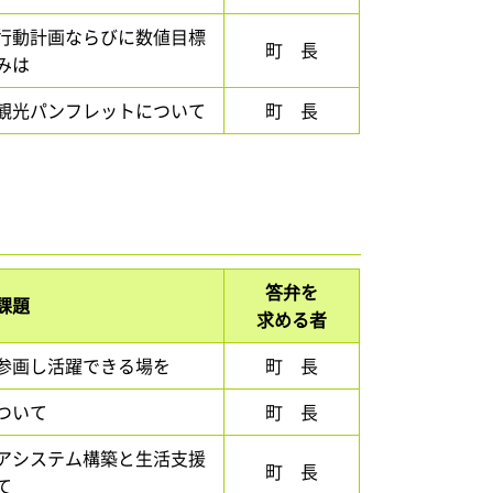
行動計画ならびに数値目標
町 長
みは
観光パンフレットについて
町 長
答弁を
課題
求める者
参画し活躍できる場を
町 長
ついて
町 長
アシステム構築と生活支援
町 長
て