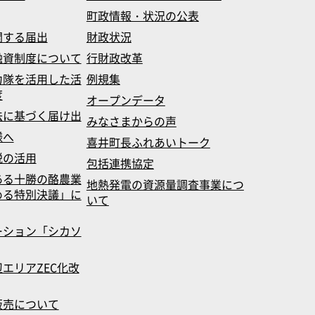
町政情報・状況の公表
関する届出
財政状況
融資制度について
行財政改革
力隊を活用した活
例規集
度
オープンデータ
法に基づく届け出
みなさまからの声
様へ
喜井町長ふれあいトーク
税の活用
包括連携協定
ある十勝の酪農業
地熱発電の資源量調査事業につ
める特別決議」に
いて
ーション「シカソ
エリアZEC化改
販売について