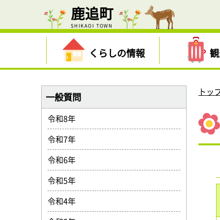
鹿追町
SHIKAOI TOWN
くらしの情報
観
トッ
一般質問
令和8年
令和7年
令和6年
令和5年
令和4年