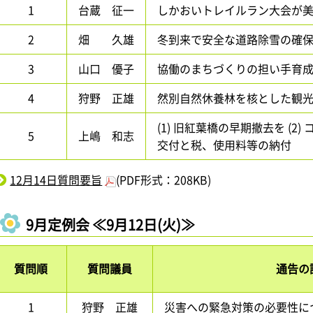
1
台蔵 征一
しかおいトレイルラン大会が
2
畑 久雄
冬到来で安全な道路除雪の確
3
山口 優子
協働のまちづくりの担い手育
4
狩野 正雄
然別自然休養林を核とした観
(1) 旧紅葉橋の早期撤去を (2
5
上嶋 和志
交付と税、使用料等の納付
12月14日質問要旨
(PDF形式：208KB)
9月定例会 ≪9月12日(火)≫
質問順
質問議員
通告の
1
狩野 正雄
災害への緊急対策の必要性に