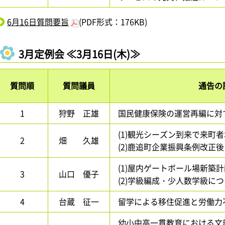
6月16日質問要旨
(PDF形式：176KB)
3月定例会 ≪3月16日(木)≫
質問順
質問議員
通告の
1
狩野 正雄
国民健康保険の運営再編に対
(1)観光シーズン到来で来町
2
畑 久雄
(2)鹿追町企業振興条例改正
(1)屋内ゲートボール場新築
3
山口 優子
(2)学級編成・少人数学級に
4
台蔵 征一
留学による移住促進と労働力
幼小中高一貫教育における文