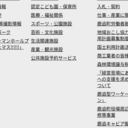
情報
認定こども園・保育所
入札・契約
使
医療・福祉関係
仕事・産業に
等撮影情報
スポーツ・公園施設
鹿追町労働者
パーク
芸術・文化施設
地域おこし協
用計画募集制
ーマンホールプ
生活関連施設
!!!!!!」
国土利用計画
産業・観光施設
商工業者の皆
公共施設予約サービス
森林環境譲与
「経営苦境に
への支援を求
ついて
鹿追型ワーケ
ン」
鹿追町役場周辺
修等事業
鹿追キャビア