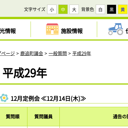
文字サイズ
背景色
小
中
大
白
黒
黄
光情報
施設情報
プページ
鹿追町議会
一般質問
平成29年
平成29年
12月定例会 ≪12月14日(木)≫
質問順
質問議員
通告の