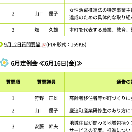
女性活躍推進法の特定事業主
2
山口 優子
達成のための具体的な取り組
3
畑 久雄
本町を代表する農業、教育、
9月12日質問要旨
(PDF形式：169KB)
6月定例会 ≪6月16日(金)≫
質問順
質問議員
通告の
1
狩野 正雄
高齢者移住者等が町づくりに
2
山口 優子
鹿追町産業研修生のあり方に
地域住民が関わる地域包括ケ
3
安藤 幹夫
サービスの充実、推進につい