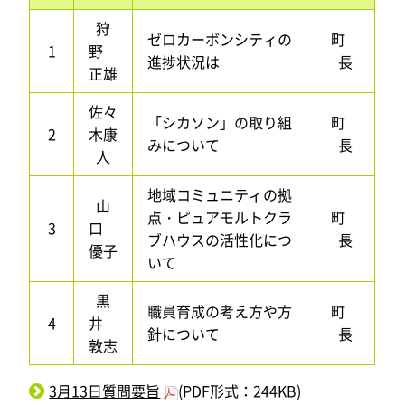
狩
ゼロカーボンシティの
町
1
野
進捗状況は
長
正雄
佐々
「シカソン」の取り組
町
2
木康
みについて
長
人
地域コミュニティの拠
山
点・ピュアモルトクラ
町
3
口
ブハウスの活性化につ
長
優子
いて
黒
職員育成の考え方や方
町
4
井
針について
長
敦志
3月13日質問要旨
(PDF形式：244KB)