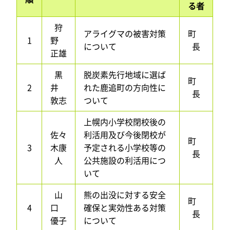
る者
狩
アライグマの被害対策
町
1
野
について
長
正雄
黒
脱炭素先行地域に選ば
町
2
井
れた鹿追町の方向性に
長
敦志
ついて
上幌内小学校閉校後の
佐々
利活用及び今後閉校が
町
3
木康
予定される小学校等の
長
人
公共施設の利活用につ
いて
山
熊の出没に対する安全
町
4
口
確保と実効性ある対策
長
優子
について