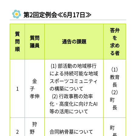
第2回定例会≪6月17日≫
答弁
質
質問
を
問
通告の課題
議員
求め
順
る者
(1) 部活動の地域移行
（1）
による持続可能な地域
教育
金
スポーツコミュニティ
長
1
子
の構築について
（2）
孝伸
(2) 行政事務の効率
町
化・高度化に向けたAI
長
等の活用について
狩
町
2
野
合同納骨墓について
長