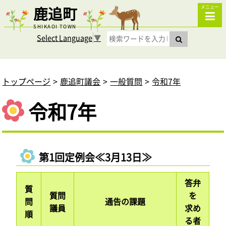
鹿追町
メニュー
SHIKAOI TOWN
Select Language
▼
トップページ
鹿追町議会
一般質問
令和7年
令和7年
第1回定例会≪3月13日≫
答弁
質
質問
を
問
通告の課題
議員
求め
順
る者