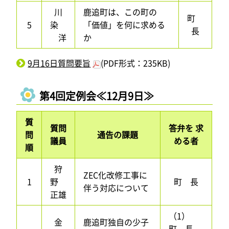
川
鹿追町は、この町の
町
5
染
「価値」を何に求める
長
洋
か
9月16日質問要旨
(PDF形式：235KB)
第4回定例会≪12月9日≫
質
質問
答弁を 求
問
通告の課題
議員
める者
順
狩
ZEC化改修工事に
1
野
町 長
伴う対応について
正雄
（1）
金
鹿追町独自の少子
町 長