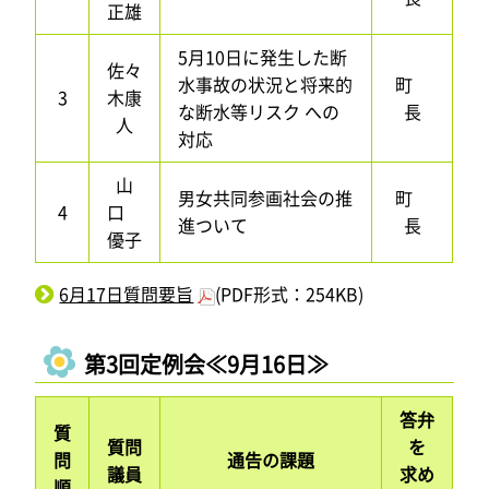
正雄
5月10日に発生した断
佐々
水事故の状況と将来的
町
3
木康
な断水等リスク への
長
人
対応
山
男女共同参画社会の推
町
4
口
進ついて
長
優子
6月17日質問要旨
(PDF形式：254KB)
第3回定例会≪9月16日≫
答弁
質
質問
を
問
通告の課題
議員
求め
順