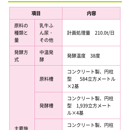
項目
内容
原料の
乳牛ふ
種類と
ん尿・
計画処理量 210.0t/日
量
その他
発酵方
中温発
発酵温度 38度
式
酵
コンクリート製、円柱
原料槽
型 584立方メートル
×2基
コンクリート製、円柱
発酵槽
型 1,939立方メート
ル×4基
コンクリート製、円柱
主要施