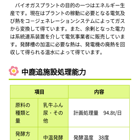
バイオガスプラントの目的の一つはエネルギー生
産です。現在はプラントの稼動に必要となる電気及
び熱をコ－ジェネレーションシステムによってガス
から変換して得ています。また、余剰となった電力
は系統連系装置を介して電気事業者に販売していま
す。発酵槽の加温に必要な熱は、発電機の廃熱を回
収して得られる温水によって得ています。
中鹿追施設処理能力
項目
内容
原料の
乳牛ふん
種類と
尿・その
計画処理量 94.8t/日
量
他
発酵方
中温発酵
発酵温度 38度