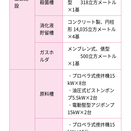
殺菌槽
型 318立方メートル
設
×1基
コンクリート製、円柱
消化液
形 14,035立方メートル
貯留槽
×4基
メンブレン式、俵型
ガスホ
500立方メートル
ルダ
×1基
・プロペラ式攪拌機15
kW×8台
・油圧式ピストンポン
原料槽
プ5.5kW×2台
・電動竪型アジポンプ
15kW×2台
・プロペラ式攪拌機15