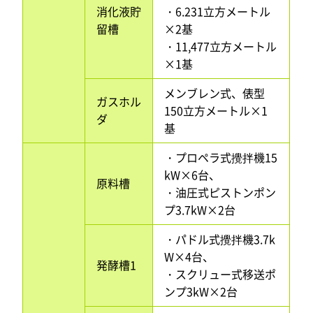
消化液貯
・6.231立方メートル
留槽
×2基
・11,477立方メートル
×1基
メンブレン式、俵型
ガスホル
150立方メートル×1
ダ
基
・プロペラ式攪拌機15
kW×6台、
原料槽
・油圧式ピストンポン
プ3.7kW×2台
・パドル式攪拌機3.7k
W×4台、
発酵槽1
・スクリュー式移送ポ
ンプ3kW×2台