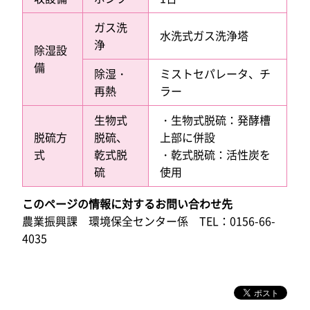
ガス洗
水洗式ガス洗浄塔
浄
除湿設
備
除湿・
ミストセパレータ、チ
再熱
ラー
生物式
・生物式脱硫：発酵槽
脱硫方
脱硫、
上部に併設
式
乾式脱
・乾式脱硫：活性炭を
硫
使用
このページの情報に対するお問い合わせ先
農業振興課 環境保全センター係 TEL：0156-66-
4035