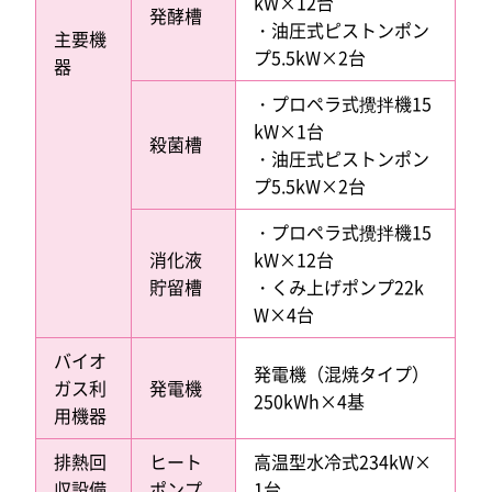
kW×12台
発酵槽
・油圧式ピストンポン
主要機
プ5.5kW×2台
器
・プロペラ式攪拌機15
kW×1台
殺菌槽
・油圧式ピストンポン
プ5.5kW×2台
・プロペラ式攪拌機15
消化液
kW×12台
貯留槽
・くみ上げポンプ22k
W×4台
バイオ
発電機（混焼タイプ）
ガス利
発電機
250kWh×4基
用機器
排熱回
ヒート
高温型水冷式234kW×
収設備
ポンプ
1台