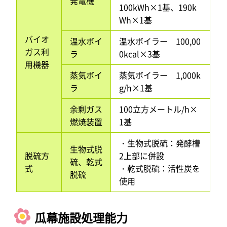
発電機
100kWh×1基、190k
Wh×1基
バイオ
温水ボイ
温水ボイラー 100,00
ガス利
ラ
0kcal×3基
用機器
蒸気ボイ
蒸気ボイラー 1,000k
ラ
g/h×1基
余剰ガス
100立方メートル/h×
燃焼装置
1基
・生物式脱硫：発酵槽
生物式脱
脱硫方
2上部に併設
硫、乾式
式
・乾式脱硫：活性炭を
脱硫
使用
瓜幕施設処理能力