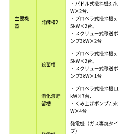
・パドル式攪拌機3.7k
W×2台、
主要機
・プロペラ式攪拌機5.
発酵槽2
器
5kW×2台、
・スクリュー式移送ポ
ンプ3kW×2台
・プロペラ式攪拌機5.
5kW×2台、
殺菌槽
・スクリュー式移送ポ
ンプ3kW×1台
・プロペラ式攪拌機11
消化液貯
kW×7台、
留槽
・くみ上げポンプ7.5k
W×4台
発電機（ガス専焼タイ
プ）