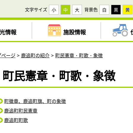
文字サイズ
背景色
小
中
大
白
黒
黄
光情報
施設情報
プページ
鹿追町の紹介
町民憲章・町歌・象徴
町民憲章・町歌・象徴
町徽章、鹿追町旗、町の象徴
鹿追町町民憲章
鹿追町町歌