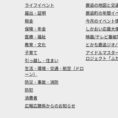
ライフイベント
鹿追の地図と交
届出・証明
鹿追町の年間イ
税金
今月のイベント
保険・年金
しかおい応援大
医療・福祉
映画/テレビ番組
教育・文化
とかち鹿追ジオ
子育て
アイドルマスタ
ロジェクト「ふたマス
引っ越し・住まい
生活・環境・交通・航空（ドロ
ーン）
防災・事故・消防
防犯
消費者
広報広聴係からのお知らせ