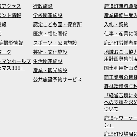
通アクセス
行政施設
鹿追町無料職
ベント情報
学校関連施設
産業研修生受
情報
認定こども園・保育所
入札・契約
使
医療・福祉関係
仕事・産業に
等撮影情報
スポーツ・公園施設
鹿追町労働者
パーク
芸術・文化施設
地域おこし協
用計画募集制
ーマンホールプ
生活関連施設
!!!!!!」
国土利用計画
産業・観光施設
商工業者の皆
公共施設予約サービス
森林環境譲与
「経営苦境に
への支援を求
ついて
鹿追型ワーケ
ン」
鹿追町役場周辺