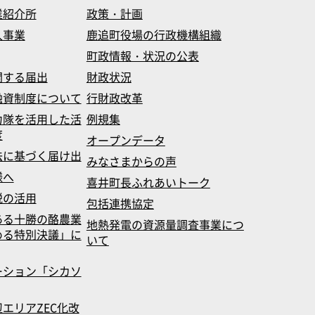
業紹介所
政策・計画
入事業
鹿追町役場の行政機構組織
町政情報・状況の公表
関する届出
財政状況
融資制度について
行財政改革
力隊を活用した活
例規集
度
オープンデータ
法に基づく届け出
みなさまからの声
様へ
喜井町長ふれあいトーク
税の活用
包括連携協定
ある十勝の酪農業
地熱発電の資源量調査事業につ
める特別決議」に
いて
ーション「シカソ
エリアZEC化改