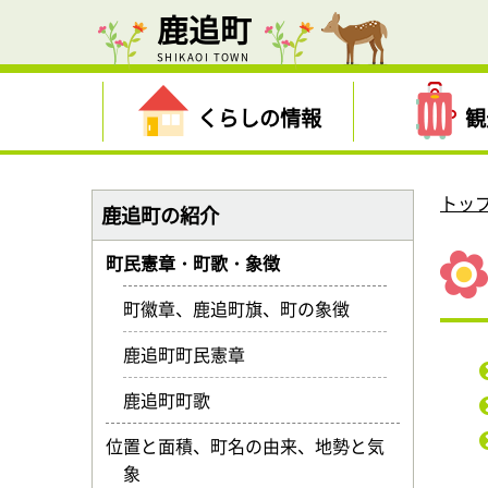
鹿追町
SHIKAOI TOWN
くらしの情報
観
トッ
鹿追町の紹介
町民憲章・町歌・象徴
町徽章、鹿追町旗、町の象徴
鹿追町町民憲章
鹿追町町歌
位置と面積、町名の由来、地勢と気
象