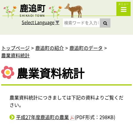
鹿追町
メニュー
SHIKAOI TOWN
Select Language
▼
トップページ
鹿追町の紹介
鹿追町のデータ
農業資料統計
農業資料統計
農業資料統計につきましては下記の資料よりご覧くだ
さい。
平成27年度鹿追町の農業
(PDF形式：298KB)