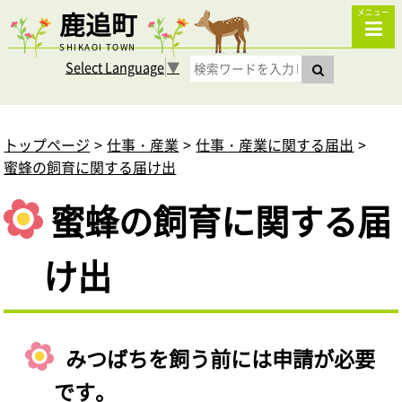
鹿追町
メニュー
SHIKAOI TOWN
Select Language
▼
トップページ
仕事・産業
仕事・産業に関する届出
蜜蜂の飼育に関する届け出
蜜蜂の飼育に関する届
け出
みつばちを飼う前には申請が必要
です。