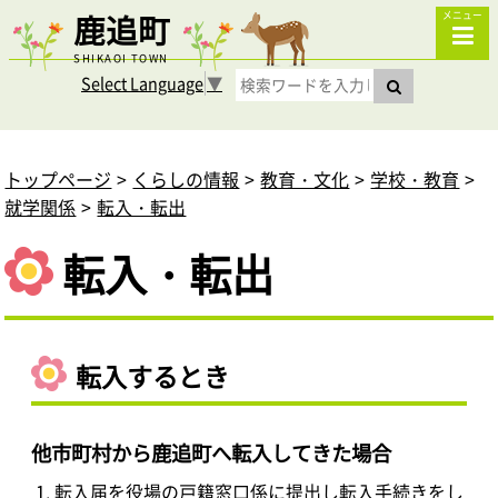
鹿追町
メニュー
SHIKAOI TOWN
Select Language
▼
トップページ
くらしの情報
教育・文化
学校・教育
就学関係
転入・転出
転入・転出
転入するとき
他市町村から鹿追町へ転入してきた場合
転入届を役場の戸籍窓口係に提出し転入手続きをし