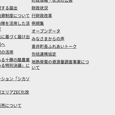
町政情報・状況の公表
関する届出
財政状況
融資制度について
行財政改革
力隊を活用した活
例規集
度
オープンデータ
法に基づく届け出
みなさまからの声
様へ
喜井町長ふれあいトーク
税の活用
包括連携協定
ある十勝の酪農業
地熱発電の資源量調査事業につ
める特別決議」に
いて
ーション「シカソ
エリアZEC化改
販売について