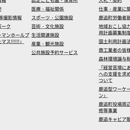
情報
認定こども園・保育所
入札・契約
使
医療・福祉関係
仕事・産業に
等撮影情報
スポーツ・公園施設
鹿追町労働者
パーク
芸術・文化施設
地域おこし協
用計画募集制
ーマンホールプ
生活関連施設
!!!!!!」
国土利用計画
産業・観光施設
商工業者の皆
公共施設予約サービス
森林環境譲与
「経営苦境に
への支援を求
ついて
鹿追型ワーケ
ン」
鹿追町役場周辺
修等事業
鹿追キャビア