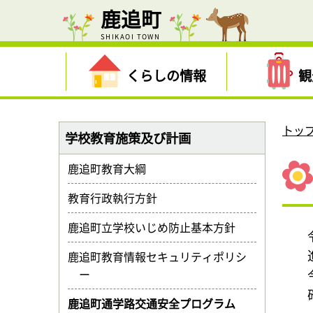
鹿追町
SHIKAOI TOWN
くらしの情報
観
トッ
学校教育施策及び計画
鹿追町教育大綱
教育行政執行方針
鹿追町立学校いじめ防止基本方針
鹿追町教育情報セキュリティポリシ
ー
鹿追町通学路交通安全プログラム