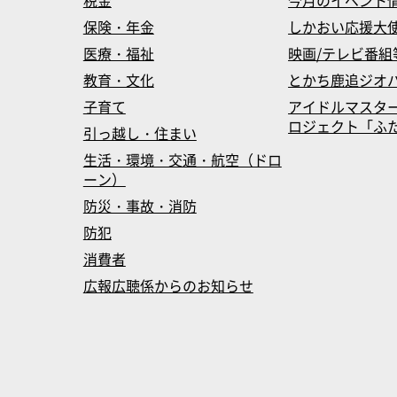
税金
今月のイベント
保険・年金
しかおい応援大
医療・福祉
映画/テレビ番組
教育・文化
とかち鹿追ジオ
子育て
アイドルマスタ
ロジェクト「ふたマス
引っ越し・住まい
生活・環境・交通・航空（ドロ
ーン）
防災・事故・消防
防犯
消費者
広報広聴係からのお知らせ