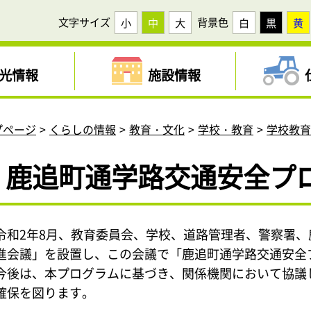
文字サイズ
背景色
小
中
大
白
黒
黄
光情報
施設情報
プページ
くらしの情報
教育・文化
学校・教育
学校教
鹿追町通学路交通安全プ
令和2年8月、教育委員会、学校、道路管理者、警察署
進会議」を設置し、この会議で「鹿追町通学路交通安全
今後は、本プログラムに基づき、関係機関において協議
確保を図ります。