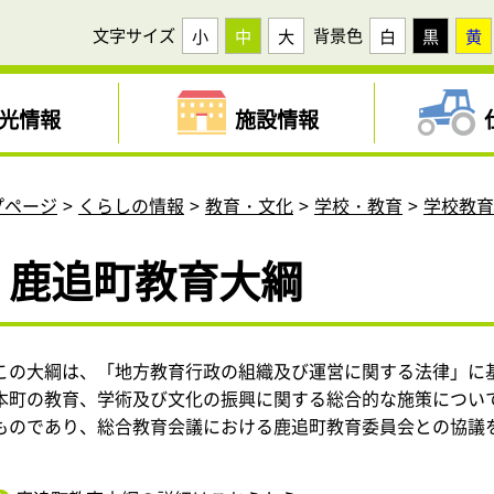
文字サイズ
背景色
小
中
大
白
黒
黄
光情報
施設情報
プページ
くらしの情報
教育・文化
学校・教育
学校教
鹿追町教育大綱
この大綱は、「地方教育行政の組織及び運営に関する法律」に
本町の教育、学術及び文化の振興に関する総合的な施策につい
ものであり、総合教育会議における鹿追町教育委員会との協議