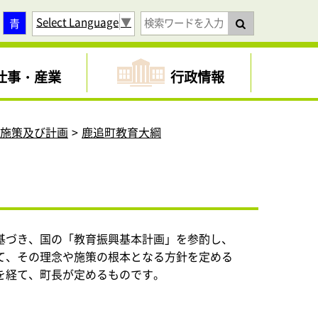
Select Language
▼
青
仕事・産業
行政情報
育施策及び計画
鹿追町教育大綱
基づき、国の「教育振興基本計画」を参酌し、
て、その理念や施策の根本となる方針を定める
を経て、町長が定めるものです。