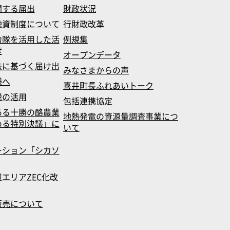
関する届出
財政状況
融資制度について
行財政改革
力隊を活用した活
例規集
度
オープンデータ
法に基づく届け出
みなさまからの声
様へ
喜井町長ふれあいトーク
税の活用
包括連携協定
ある十勝の酪農業
地熱発電の資源量調査事業につ
める特別決議」に
いて
ーション「シカソ
エリアZEC化改
販売について