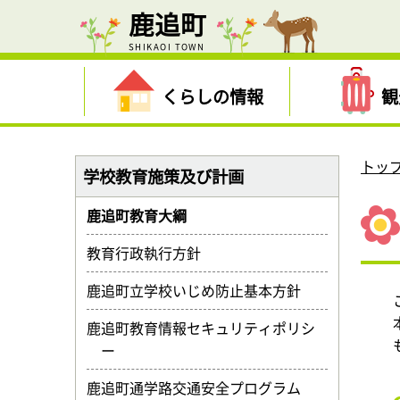
鹿追町
SHIKAOI TOWN
くらしの情報
観
トッ
学校教育施策及び計画
鹿追町教育大綱
教育行政執行方針
鹿追町立学校いじめ防止基本方針
鹿追町教育情報セキュリティポリシ
ー
鹿追町通学路交通安全プログラム