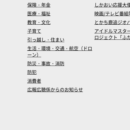
保険・年金
しかおい応援大
医療・福祉
映画/テレビ番組
教育・文化
とかち鹿追ジオ
子育て
アイドルマスタ
ロジェクト「ふたマス
引っ越し・住まい
生活・環境・交通・航空（ドロ
ーン）
防災・事故・消防
防犯
消費者
広報広聴係からのお知らせ