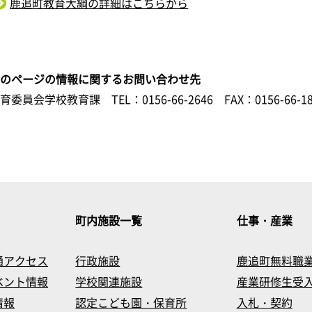
鹿追町教育大綱の詳細はこちらから
このページの情報に関するお問い合わせ先
教育委員会学校教育課
TEL：0156-66-2646
FAX：0156-66-1
町内施設一覧
仕事・産業
通アクセス
行政施設
鹿追町無料職
ベント情報
学校関連施設
産業研修生受
情報
認定こども園・保育所
入札・契約