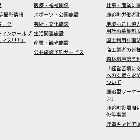
使
医療・福祉関係
仕事・産業に
等撮影情報
スポーツ・公園施設
鹿追町労働者
パーク
芸術・文化施設
地域おこし協
用計画募集制
ーマンホールプ
生活関連施設
!!!!!!」
国土利用計画
産業・観光施設
商工業者の皆
公共施設予約サービス
森林環境譲与
「経営苦境に
への支援を求
ついて
鹿追型ワーケ
ン」
鹿追町役場周辺
修等事業
鹿追キャビア