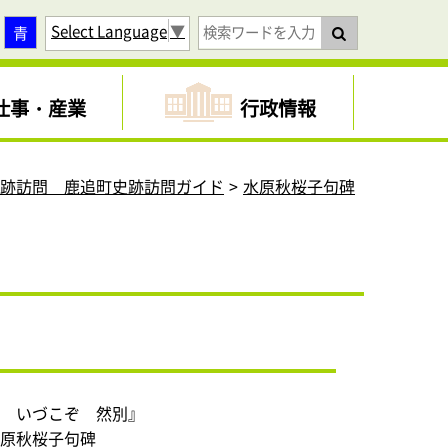
Select Language
▼
青
仕事・産業
行政情報
史跡訪問 鹿追町史跡訪問ガイド
水原秋桜子句碑
の いづこぞ 然別』
水原秋桜子句碑