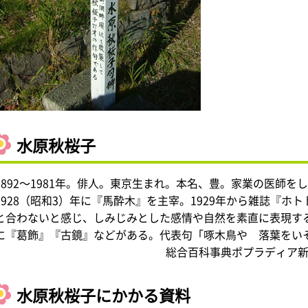
水原秋桜子
1892～1981年。俳人。東京生まれ。本名、豊。家業の医師
1928（昭和3）年に『馬酔木』を主宰。1929年から雑誌『
と合わないと感じ、しみじみとした感情や自然を素直に表現す
に『葛飾』『古鏡』などがある。代表句「啄木鳥や 落葉をい
総合百科事典ポプラディア新
水原秋桜子にかかる資料