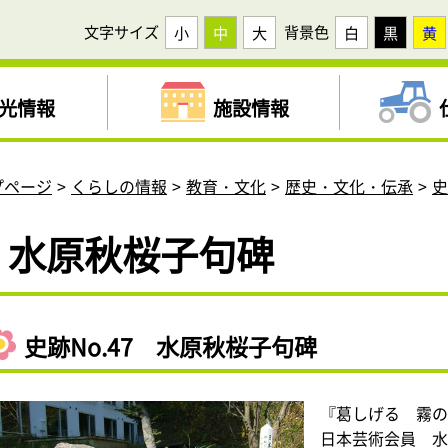
文字サイズ
背景色
小
中
大
白
黒
黄
光情報
施設情報
プページ
くらしの情報
教育・文化
歴史・文化・伝承
水原秋桜子句碑
史跡No.47 水原秋桜子句碑
『葛しげる 霧
日本芸術会員 