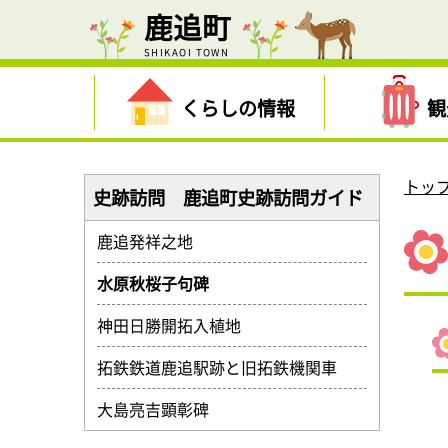
鹿追町
SHIKAOI TOWN
くらしの情報
観
トッ
史跡訪問 鹿追町史跡訪問ガイド
鹿追発祥之地
水原秋桜子句碑
神田日勝開拓入植地
拓鉄鉄道鹿追駅跡と旧拓鉄機関車
大島亮吉顕彰碑