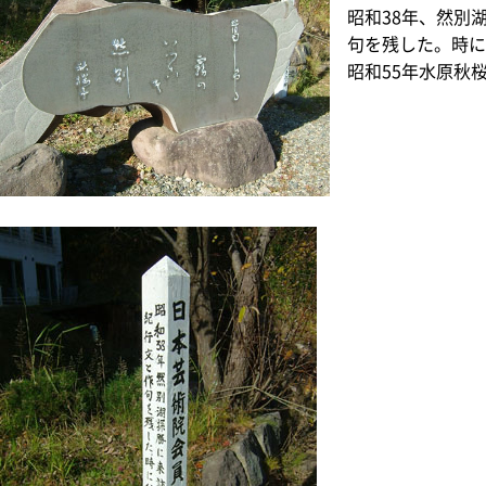
昭和38年、然別
句を残した。時に
昭和55年水原秋