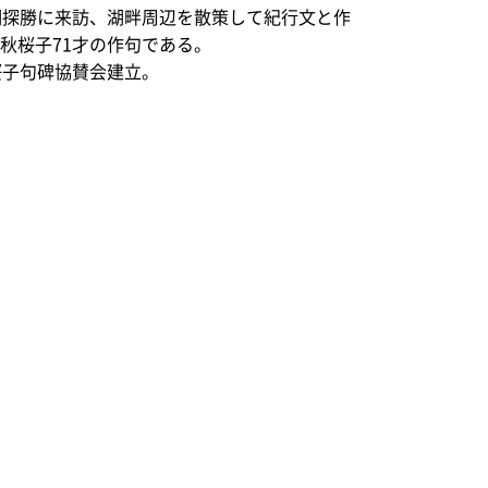
湖探勝に来訪、湖畔周辺を散策して紀行文と作
秋桜子71才の作句である。
桜子句碑協賛会建立。