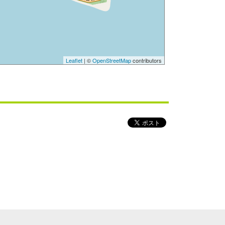
Leaflet
| ©
OpenStreetMap
contributors