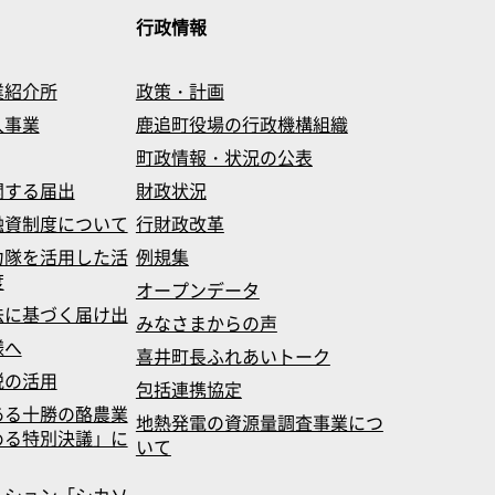
行政情報
業紹介所
政策・計画
入事業
鹿追町役場の行政機構組織
町政情報・状況の公表
関する届出
財政状況
融資制度について
行財政改革
力隊を活用した活
例規集
度
オープンデータ
法に基づく届け出
みなさまからの声
様へ
喜井町長ふれあいトーク
税の活用
包括連携協定
ある十勝の酪農業
地熱発電の資源量調査事業につ
める特別決議」に
いて
ーション「シカソ