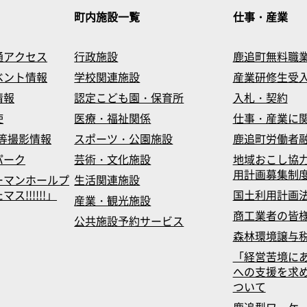
町内施設一覧
仕事・産業
通アクセス
行政施設
鹿追町無料職
ベント情報
学校関連施設
産業研修生受
情報
認定こども園・保育所
入札・契約
使
医療・福祉関係
仕事・産業に
等撮影情報
スポーツ・公園施設
鹿追町労働者
パーク
芸術・文化施設
地域おこし協
用計画募集制
ーマンホールプ
生活関連施設
!!!!!!」
国土利用計画
産業・観光施設
商工業者の皆
公共施設予約サービス
森林環境譲与
「経営苦境に
への支援を求
ついて
鹿追型ワーケ