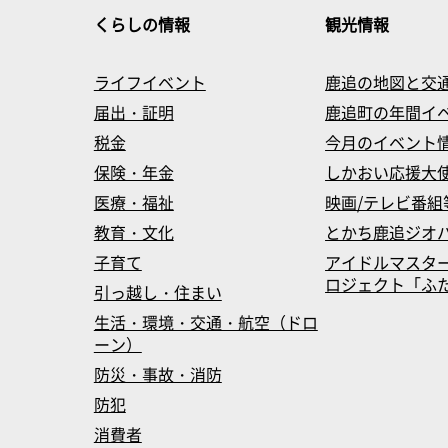
くらしの情報
観光情報
ライフイベント
鹿追の地図と交
届出・証明
鹿追町の年間イ
税金
今月のイベント
保険・年金
しかおい応援大
医療・福祉
映画/テレビ番組
教育・文化
とかち鹿追ジオ
子育て
アイドルマスタ
ロジェクト「ふたマス
引っ越し・住まい
生活・環境・交通・航空（ドロ
ーン）
防災・事故・消防
防犯
消費者