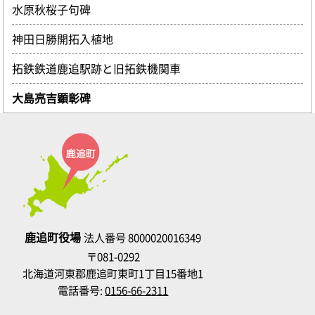
水原秋桜子句碑
神田日勝開拓入植地
拓鉄鉄道鹿追駅跡と旧拓鉄機関車
大島亮吉顕彰碑
鹿追町役場
法人番号 8000020016349
〒081-0292
北海道河東郡鹿追町東町1丁目15番地1
電話番号:
0156-66-2311