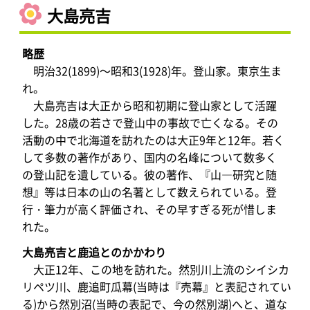
大島亮吉
略歴
明治32(1899)～昭和3(1928)年。登山家。東京生ま
れ。
大島亮吉は大正から昭和初期に登山家として活躍
した。28歳の若さで登山中の事故で亡くなる。その
活動の中で北海道を訪れたのは大正9年と12年。若く
して多数の著作があり、国内の名峰について数多く
の登山記を遺している。彼の著作、『山―研究と随
想』等は日本の山の名著として数えられている。登
行・筆力が高く評価され、その早すぎる死が惜しま
れた。
大島亮吉と鹿追とのかかわり
大正12年、この地を訪れた。然別川上流のシイシカ
リペツ川、鹿追町瓜幕(当時は『売幕』と表記されてい
る)から然別沼(当時の表記で、今の然別湖)へと、道な