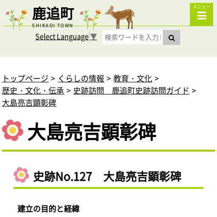
鹿追町
メニュー
SHIKAOI TOWN
Select Language
▼
トップページ
くらしの情報
教育・文化
歴史・文化・伝承
史跡訪問 鹿追町史跡訪問ガイド
大島亮吉顕彰碑
大島亮吉顕彰碑
史跡No.127 大島亮吉顕彰碑
建立の目的と経緯