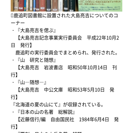
鹿追町図書館に設置された大島亮吉についてのコ
ーナー
・『大島亮吉を偲ぶ』
【大島亮吉記念事業実行委員会 平成22年10月2
日 発行】
鹿追町の実行委員会でまとめられ、発行された。
・『山 研究と随想』
【大島亮吉 岩波書店 昭和50年10月14日 刊
行】
・『山―随想―』
【大島亮吉 中公文庫 昭和53年5月10日 発
行】
『北海道の夏の山にて』が収録されている。
・『日本の山の名著 総解説』
【近藤信行/編 自由国民社 1984年6月4日 発
行】