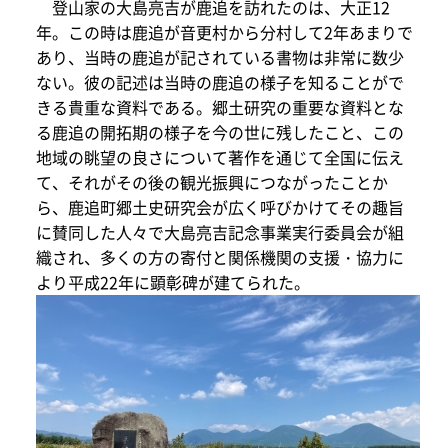
登山家の大島亮吉が鹿追を訪れたのは、大正12
年。この時は鹿追が音更村から分村して2年あまりで
あり、当時の鹿追が記されている書物は非常に数少
ない。彼の記述は当時の鹿追の様子を知ることがで
きる貴重な資料である。郷土研究の重要な資料とな
る鹿追の開拓期の様子を今の世に残したこと、この
地域の眺望の良さについて著作を通じて全国に伝え
て、それがその後の観光振興につながったことか
ら、鹿追町郷土史研究会が広く呼びかけてその趣旨
に賛同した人々で大島亮吉記念事業実行委員会が組
織され、多くの方の寄付と関係機関の支援・協力に
より平成22年に顕彰碑が建てられた。