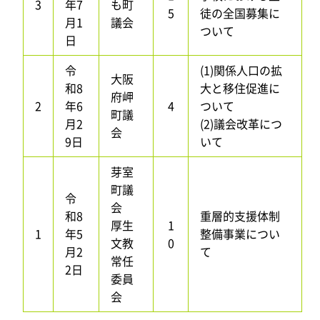
3
年7
も町
5
徒の全国募集に
月1
議会
ついて
日
令
(1)関係人口の拡
大阪
和8
大と移住促進に
府岬
2
年6
4
ついて
町議
月2
(2)議会改革につ
会
9日
いて
芽室
町議
令
会
和8
重層的支援体制
厚生
1
1
年5
整備事業につい
文教
0
月2
て
常任
2日
委員
会