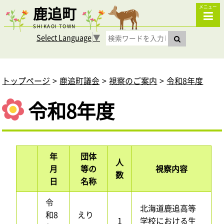
鹿追町
メニュー
SHIKAOI TOWN
Select Language
▼
トップページ
鹿追町議会
視察のご案内
令和8年度
令和8年度
年
団体
人
月
等の
視察内容
数
日
名称
令
北海道鹿追高等
和8
えり
1
学校における生