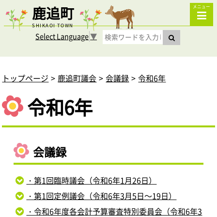
鹿追町
メニュー
SHIKAOI TOWN
Select Language
▼
トップページ
鹿追町議会
会議録
令和6年
令和6年
会議録
・第1回臨時議会（令和6年1月26日）
・第1回定例議会（令和6年3月5日～19日）
・令和6年度各会計予算審査特別委員会（令和6年3