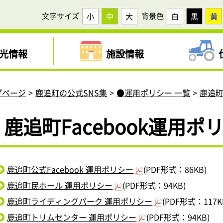
文字サイズ
背景色
小
中
大
白
黒
黄
光情報
施設情報
プページ
鹿追町の公式SNS集
●運用ポリシー 一覧
鹿追町
鹿追町Facebook運用ポ
鹿追町公式Facebook 運用ポリシー
(PDF形式：86KB)
鹿追町民ホール 運用ポリシー
(PDF形式：94KB)
鹿追町ライディングパーク 運用ポリシー
(PDF形式：117K
鹿追町トリムセンター 運用ポリシー
(PDF形式：94KB)