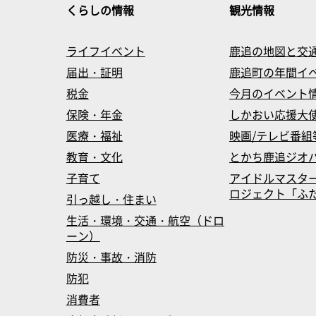
くらしの情報
観光情報
ライフイベント
鹿追の地図と交
届出・証明
鹿追町の年間イ
税金
今月のイベント
保険・年金
しかおい応援大
医療・福祉
映画/テレビ番組
教育・文化
とかち鹿追ジオ
子育て
アイドルマスタ
ロジェクト「ふたマス
引っ越し・住まい
生活・環境・交通・航空（ドロ
ーン）
防災・事故・消防
防犯
消費者