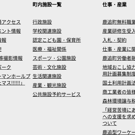
町内施設一覧
仕事・産業
通アクセス
行政施設
鹿追町無料職
ベント情報
学校関連施設
産業研修生受
情報
認定こども園・保育所
入札・契約
使
医療・福祉関係
仕事・産業に
等撮影情報
スポーツ・公園施設
鹿追町労働者
パーク
芸術・文化施設
地域おこし協
用計画募集制
ーマンホールプ
生活関連施設
!!!!!!」
国土利用計画
産業・観光施設
商工業者の皆
公共施設予約サービス
森林環境譲与
「経営苦境に
への支援を求
ついて
鹿追型ワーケ