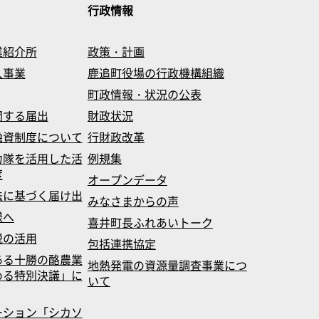
行政情報
業紹介所
政策・計画
入事業
鹿追町役場の行政機構組織
町政情報・状況の公表
関する届出
財政状況
融資制度について
行財政改革
力隊を活用した活
例規集
度
オープンデータ
法に基づく届け出
みなさまからの声
様へ
喜井町長ふれあいトーク
税の活用
包括連携協定
ある十勝の酪農業
地熱発電の資源量調査事業につ
める特別決議」に
いて
ーション「シカソ