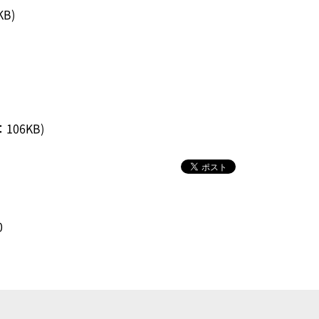
KB)
106KB)
0