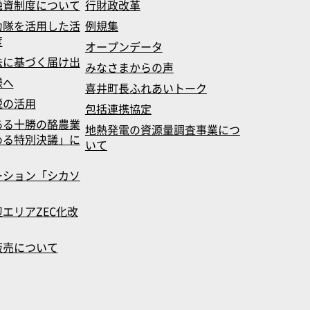
融資制度について
行財政改革
力隊を活用した活
例規集
度
オープンデータ
法に基づく届け出
みなさまからの声
様へ
喜井町長ふれあいトーク
税の活用
包括連携協定
ある十勝の酪農業
地熱発電の資源量調査事業につ
める特別決議」に
いて
ーション「シカソ
エリアZEC化改
販売について