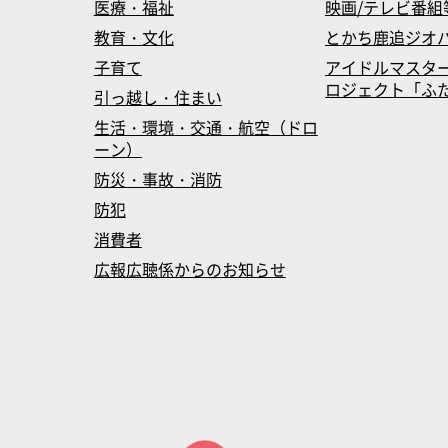
医療・福祉
映画/テレビ番組
教育・文化
とかち鹿追ジオ
子育て
アイドルマスタ
ロジェクト「ふたマス
引っ越し・住まい
生活・環境・交通・航空（ドロ
ーン）
防災・事故・消防
防犯
消費者
広報広聴係からのお知らせ