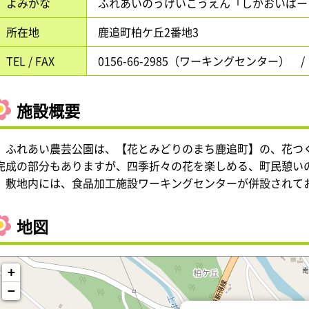
よみがな
ふれあいのうげいこうえん「しかおいぱー
所在地
鹿追町柏ケ丘2番地3
TEL / FAX
0156-66-2985（ワーキングセンター） 
施設概要
ふれあい農芸公園は、【花とみどりのまち鹿追町】の、花つ
完成の部分もありますが、四季折々の花を楽しめる、町民憩い
敷地内には、食品加工施設ワーキングセンターが併設されて
地図
+
−