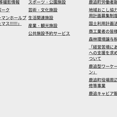
等撮影情報
スポーツ・公園施設
鹿追町労働者
パーク
芸術・文化施設
地域おこし協
用計画募集制
ーマンホールプ
生活関連施設
!!!!!!」
国土利用計画
産業・観光施設
商工業者の皆
公共施設予約サービス
森林環境譲与
「経営苦境に
への支援を求
ついて
鹿追型ワーケ
ン」
鹿追町役場周辺
修等事業
鹿追キャビア