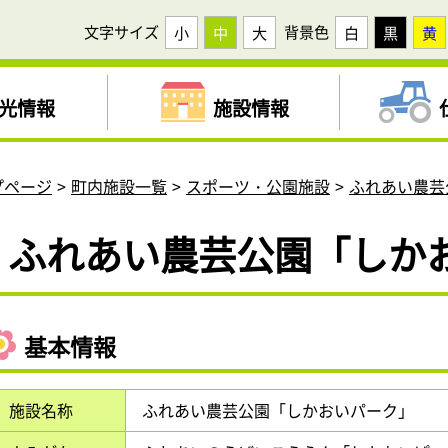
文字サイズ
背景色
小
中
大
白
黒
黄
光情報
施設情報
プページ
町内施設一覧
スポーツ・公園施設
ふれあい農芸
ふれあい農芸公園「しか
基本情報
施設名称
ふれあい農芸公園「しかおいパーク」