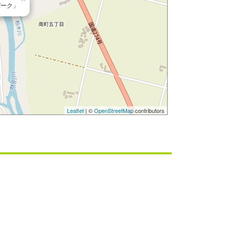
パーク」
Leaflet
| ©
OpenStreetMap
contributors