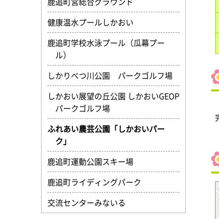
鹿追町営総合グラウンド
健康温水プールしかおい
鹿追町学校水泳プール（瓜幕プー
ル）
しかりべつ川公園 パークゴルフ場
しかおい展望の丘公園 しかおいGEOP
パークゴルフ場
ふれあい農芸公園「しかおいパー
ク」
鹿追町運動公園スキー場
鹿追町ライディングパーク
交流センターみないる