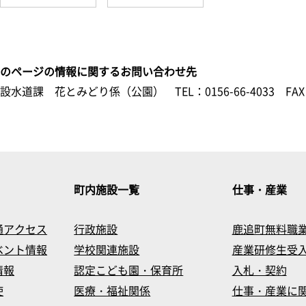
このページの情報に関するお問い合わせ先
建設水道課 花とみどり係（公園）
TEL：0156-66-4033
FAX
町内施設一覧
仕事・産業
通アクセス
行政施設
鹿追町無料職
ベント情報
学校関連施設
産業研修生受
情報
認定こども園・保育所
入札・契約
使
医療・福祉関係
仕事・産業に