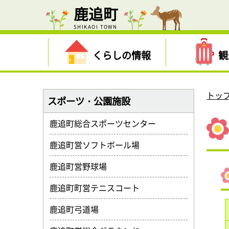
鹿追町
SHIKAOI TOWN
くらしの情報
観
トッ
スポーツ・公園施設
鹿追町総合スポーツセンター
鹿追町営ソフトボール場
鹿追町営野球場
鹿追町町営テニスコート
鹿追町弓道場