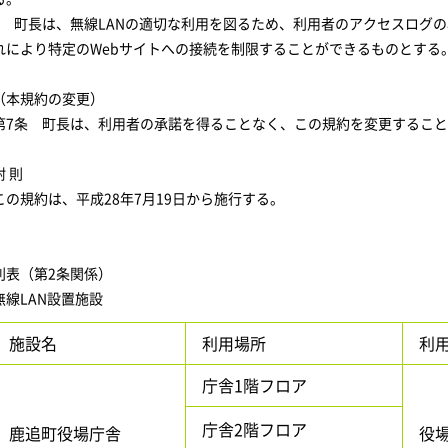
5 町長は、無線LANの適切な利用を図るため、利用者のアクセスログ
れにより特定のWebサイトへの接続を制限することができるものとする
（本規約の変更）
第7条 町長は、利用者の承諾を得ることなく、この規約を変更するこ
附 則
この規約は、平成28年7月19日から施行する。
別表（第2条関係）
無線LAN設置施設
施設名
利用場所
利
庁舎1階フロア
庁舎2階フロア
鹿追町役場庁舎
役