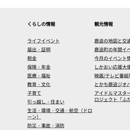
くらしの情報
観光情報
ライフイベント
鹿追の地図と交
届出・証明
鹿追町の年間イ
税金
今月のイベント
保険・年金
しかおい応援大
医療・福祉
映画/テレビ番組
教育・文化
とかち鹿追ジオ
子育て
アイドルマスタ
ロジェクト「ふたマス
引っ越し・住まい
生活・環境・交通・航空（ドロ
ーン）
防災・事故・消防