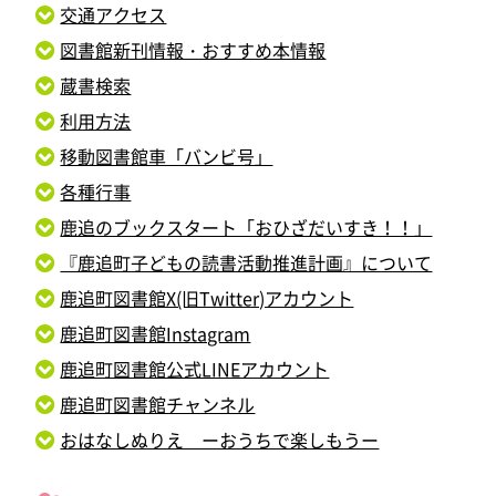
交通アクセス
図書館新刊情報・おすすめ本情報
蔵書検索
利用方法
移動図書館車「バンビ号」
各種行事
鹿追のブックスタート「おひざだいすき！！」
『鹿追町子どもの読書活動推進計画』について
鹿追町図書館X(旧Twitter)アカウント
鹿追町図書館Instagram
鹿追町図書館公式LINEアカウント
鹿追町図書館チャンネル
おはなしぬりえ ーおうちで楽しもうー