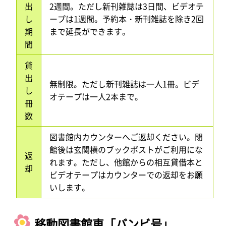
出
2週間。ただし新刊雑誌は3日間、ビデオテ
し
ープは1週間。予約本・新刊雑誌を除き2回
期
まで延長ができます。
間
貸
出
無制限。ただし新刊雑誌は一人1冊。ビデ
し
オテープは一人2本まで。
冊
数
図書館内カウンターへご返却ください。閉
館後は玄関横のブックポストがご利用にな
返
れます。ただし、他館からの相互貸借本と
却
ビデオテープはカウンターでの返却をお願
いします。
移動図書館車「バンビ号」