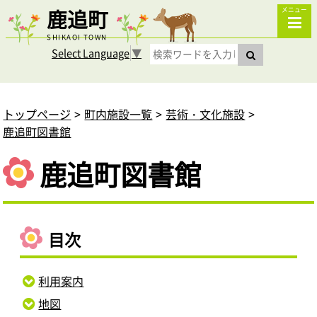
鹿追町
メニュー
SHIKAOI TOWN
Select Language
▼
トップページ
町内施設一覧
芸術・文化施設
鹿追町図書館
鹿追町図書館
目次
利用案内
地図