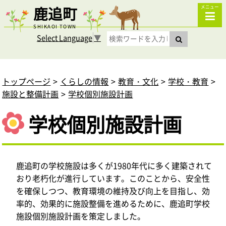
鹿追町
メニュー
SHIKAOI TOWN
Select Language
▼
トップページ
くらしの情報
教育・文化
学校・教育
施設と整備計画
学校個別施設計画
学校個別施設計画
鹿追町の学校施設は多くが1980年代に多く建築されて
おり老朽化が進行しています。このことから、安全性
を確保しつつ、教育環境の維持及び向上を目指し、効
率的、効果的に施設整備を進めるために、鹿追町学校
施設個別施設計画を策定しました。