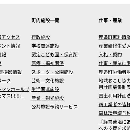
町内施設一覧
仕事・産業
通アクセス
行政施設
鹿追町無料職
ベント情報
学校関連施設
産業研修生受
情報
認定こども園・保育所
入札・契約
使
医療・福祉関係
仕事・産業に
等撮影情報
スポーツ・公園施設
鹿追町労働者
パーク
芸術・文化施設
地域おこし協
用計画募集制
ーマンホールプ
生活関連施設
!!!!!!」
国土利用計画
産業・観光施設
商工業者の皆
公共施設予約サービス
森林環境譲与
「経営苦境に
への支援を求