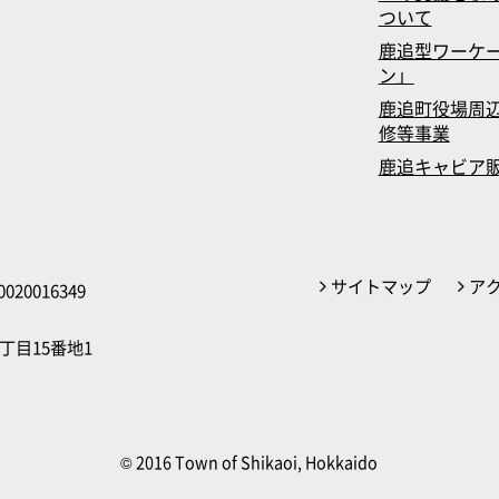
ついて
鹿追型ワーケ
ン」
鹿追町役場周辺
修等事業
鹿追キャビア
サイトマップ
ア
020016349
丁目15番地1
© 2016 Town of Shikaoi, Hokkaido