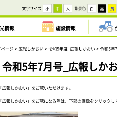
文字サイズ
背景色
小
中
大
白
黒
黄
光情報
施設情報
プページ
広報しかおい
令和5年度_広報しかおい
令和5年
令和5年7月号_広報しか
「広報しかおい」をご覧いただけます。
「広報しかおい」をご覧になる際は、下部の画像をクリックし