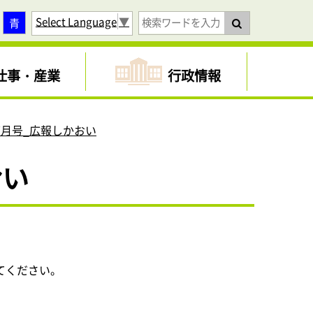
Select Language
▼
青
仕事・産業
行政情報
7月号_広報しかおい
おい
てください。