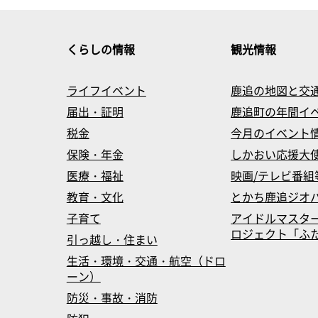
くらしの情報
観光情報
ライフイベント
鹿追の地図と交
届出・証明
鹿追町の年間イ
税金
今月のイベント
保険・年金
しかおい応援大
医療・福祉
映画/テレビ番組
教育・文化
とかち鹿追ジオ
子育て
アイドルマスタ
ロジェクト「ふたマス
引っ越し・住まい
生活・環境・交通・航空（ドロ
ーン）
防災・事故・消防