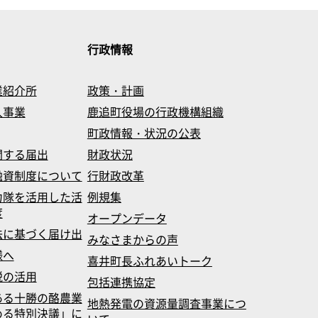
行政情報
業紹介所
政策・計画
入事業
鹿追町役場の行政機構組織
町政情報・状況の公表
関する届出
財政状況
融資制度について
行財政改革
力隊を活用した活
例規集
度
オープンデータ
法に基づく届け出
みなさまからの声
様へ
喜井町長ふれあいトーク
税の活用
包括連携協定
ある十勝の酪農業
地熱発電の資源量調査事業につ
める特別決議」に