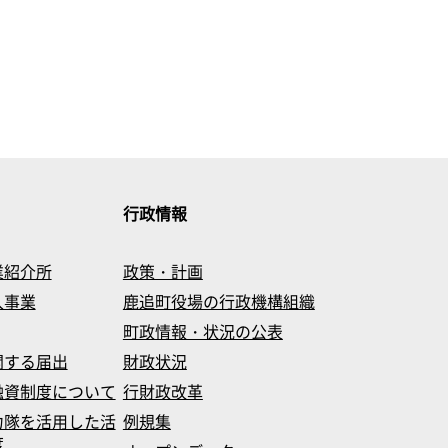
行政情報
業紹介所
政策・計画
入事業
鹿追町役場の行政機構組織
町政情報・状況の公表
関する届出
財政状況
融資制度について
行財政改革
力隊を活用した活
例規集
度