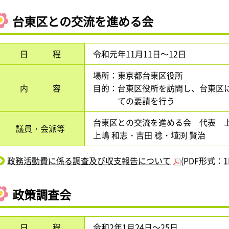
台東区との交流を進める会
日 程
令和元年11月11日～12日
場所：東京都台東区役所
内 容
目的：台東区役所を訪問し、台東区
ての要請を行う
台東区との交流を進める会 代表 上
議員・会派等
上嶋 和志・吉田 稔・埴渕 賢治
政務活動費に係る調査及び収支報告について
(PDF形式：1
政策調査会
日 程
令和2年1月24日～25日