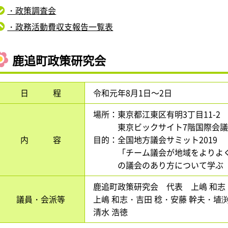
・政策調査会
・政務活動費収支報告一覧表
鹿追町政策研究会
日 程
令和元年8月1日～2日
場所：東京都江東区有明3丁目11-2
東京ビックサイト7階国際会議
内 容
目的：全国地方議会サミット2019
「チーム議会が地域をよりよく
の議会のあり方について学ぶ
鹿追町政策研究会 代表 上嶋 和志
議員・会派等
上嶋 和志・吉田 稔・安藤 幹夫・埴渕
清水 浩徳