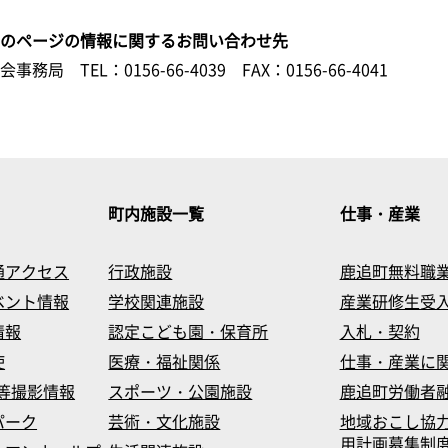
このページの情報に関するお問い合わせ先
議会事務局
TEL：0156-66-4039
FAX：0156-66-4041
町内施設一覧
仕事・産業
通アクセス
行政施設
鹿追町無料職
ベント情報
学校関連施設
産業研修生受
情報
認定こども園・保育所
入札・契約
使
医療・福祉関係
仕事・産業に
等撮影情報
スポーツ・公園施設
鹿追町労働者
パーク
芸術・文化施設
地域おこし協
用計画募集制