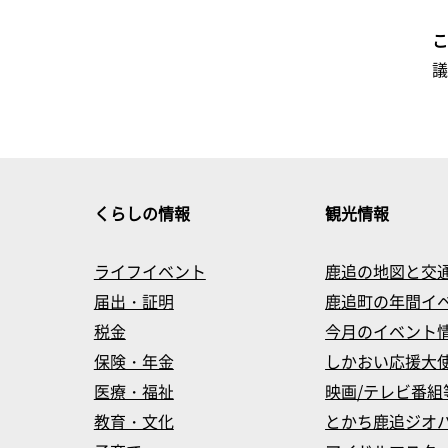
くらしの情報
観光情報
ライフイベント
鹿追の地図と交
届出・証明
鹿追町の年間イ
税金
今月のイベント
保険・年金
しかおい応援大
医療・福祉
映画/テレビ番組
教育・文化
とかち鹿追ジオ