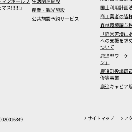
ーマンホールプ
生活関連施設
!!!!!!」
国土利用計画
産業・観光施設
商工業者の皆
公共施設予約サービス
森林環境譲与
「経営苦境に
への支援を求
ついて
鹿追型ワーケ
ン」
鹿追町役場周辺
修等事業
鹿追キャビア
サイトマップ
ア
020016349