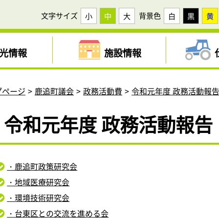
文字サイズ
背景色
小
中
大
白
黒
黄
光情報
施設情報
プページ
鹿追町議会
政務活動費
令和元年度 政務活動報
令和元年度 政務活動報告
・鹿追町政策研究会
・地域医療研究会
・環境技術研究会
・台東区との交流を進める会