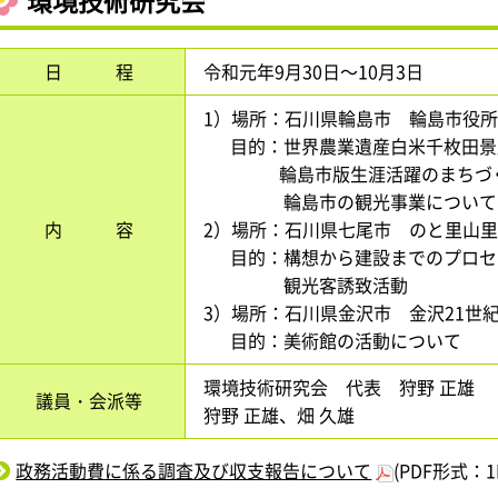
環境技術研究会
日 程
令和元年9月30日～10月3日
1）場所：石川県輪島市 輪島市
目的：世界農業遺産白米千枚田景
輪島市版生涯活躍のまち
輪島市の観光事業について
内 容
2）場所：石川県七尾市 のと里山
目的：構想から建設までのプロセ
観光客誘致活動
3）場所：石川県金沢市 金沢21世
目的：美術館の活動について
環境技術研究会 代表 狩野 正雄
議員・会派等
狩野 正雄、畑 久雄
政務活動費に係る調査及び収支報告について
(PDF形式：1