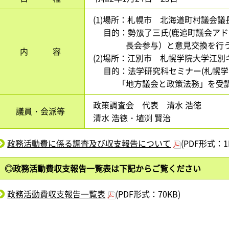
(1)場所：札幌市 北海道町村議会議
目的：勢籏了三氏(鹿追町議会アド
長会参与）と意見交換を行
内 容
(2)場所：江別市 札幌学院大学江別
目的：法学研究科セミナー(札幌学
「地方議会と政策法務」を受
政策調査会 代表 清水 浩徳
議員・会派等
清水 浩徳・埴渕 賢治
政務活動費に係る調査及び収支報告について
(PDF形式：1
◎政務活動費収支報告一覧表は下記からご覧ください
政務活動費収支報告一覧表
(PDF形式：70KB)