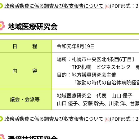
政務活動費に係る調査及び収支報告について
(PDF形式：2
地域医療研究会
日 程
令和元年8月19日
場所：札幌市中央区北4条西6丁目
TKP札幌 ビジネスセンター赤
内 容
目的：地方議員研究会主催
「激動の時代の自治体病院経営
地域医療研究会 代表 山口 優子
議会・会派等
山口 優子、安藤 幹夫、川染 洋、台蔵
政務活動費に係る調査及び収支報告について
(PDF形式：2