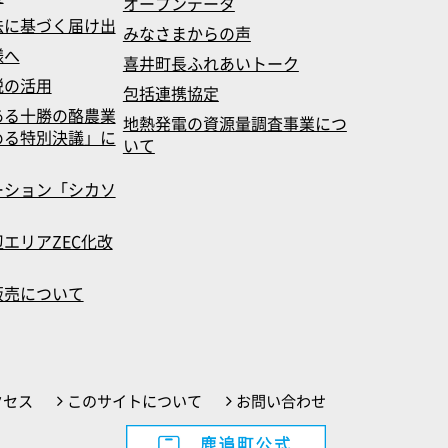
オープンデータ
法に基づく届け出
みなさまからの声
様へ
喜井町長ふれあいトーク
税の活用
包括連携協定
ある十勝の酪農業
地熱発電の資源量調査事業につ
める特別決議」に
いて
ーション「シカソ
エリアZEC化改
販売について
クセス
このサイトについて
お問い合わせ