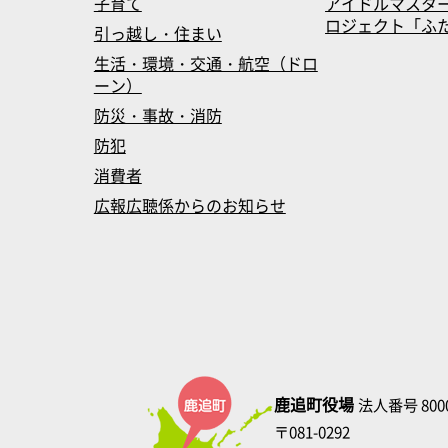
子育て
アイドルマスタ
ロジェクト「ふたマス
引っ越し・住まい
生活・環境・交通・航空（ドロ
ーン）
防災・事故・消防
防犯
消費者
広報広聴係からのお知らせ
鹿追町役場
法人番号 8000
〒081-0292