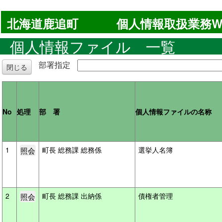
北海道鹿追町
個人情報取扱業務W
個人情報ファイル 一覧
部署指定
閉じる
No
処理
部 署
個人情報ファイルの名称
1
町長 総務課 総務係
選挙人名簿
2
町長 総務課 出納係
債権者管理